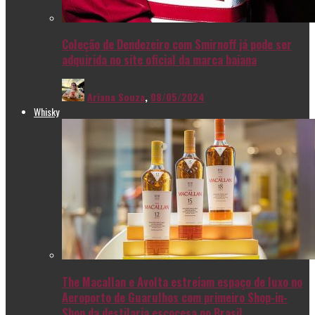
Coleção de Dendezeiro com Smirnoff já pode ser
adquirida no site oficial da marca baiana
Ariana Souza
,
08/05/2024
Whisky
The Macallan e Avolta estreiam espaço de luxo no
Aeroporto de Guarulhos com primeiro Shop-in-
Shop da destilaria escocesa no Brasil