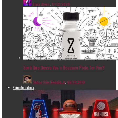
Livia Alves
,
17/12/2020
Será Que Dessa Vez a Ressaca Pode Ter Fim?
Sebastião Rabelo Jr
,
06/11/2019
Papo de boteco