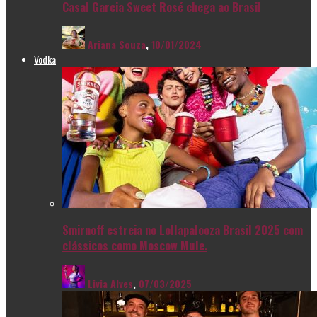
Casal Garcia Sweet Rosé chega ao Brasil
Ariana Souza
,
10/01/2024
Vodka
Smirnoff estreia no Lollapalooza Brasil 2025 com
clássicos como Moscow Mule.
Livia Alves
,
07/03/2025