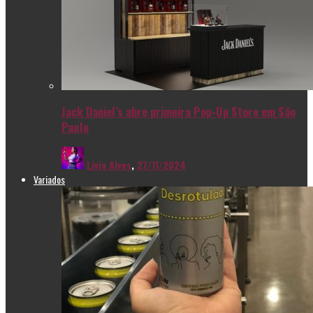
Jack Daniel’s abre primeira Pop-Up Store em São
Paulo
Livia Alves
,
27/11/2024
Variados