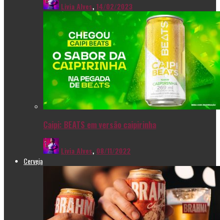
Livia Alves
,
14/02/2023
Caipi: BEATS em versão caipirinha
Livia Alves
,
08/11/2022
Cerveja