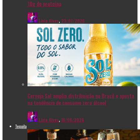
10g de proteína
Livia Alves
,
23/07/2026
Cerveja Sol amplia distribuição no Brasil e aposta
na tendência de consumo zero álcool
Livia Alves
,
16/06/2026
Tequila