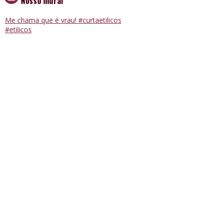
Nosso mural
Me chama que é vrau! #curtaetilicos
#etilicos