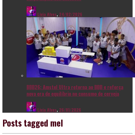
Livia Alves
,
24/02/2026
BBB26: Amstel Ultra retorna ao BBB e reforça
nova era de equilíbrio no consumo de cerveja
Livia Alves
,
26/01/2026
Posts tagged
mel