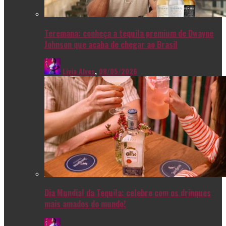
Teremana: conheça a tequila premium de Dwayne
Johnson que acaba de chegar ao Brasil
Livia Alves
,
08/05/2026
Dia Mundial da Tequila: celebre com os drinques
mais amados do mundo!