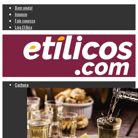
Bem vindo!
Anuncie
Fale conosco
Loja Etílica
Cachaça