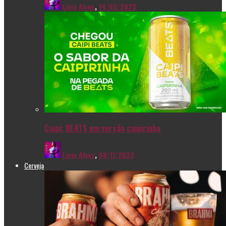
Livia Alves
,
14/02/2023
Caipi: BEATS em versão caipirinha
Livia Alves
,
08/11/2022
Cerveja