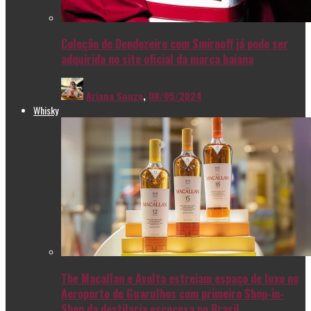
Coleção de Dendezeiro com Smirnoff já pode ser
adquirida no site oficial da marca baiana
Ariana Souza
,
08/05/2024
Whisky
The Macallan e Avolta estreiam espaço de luxo no
Aeroporto de Guarulhos com primeiro Shop-in-
Shop da destilaria escocesa no Brasil