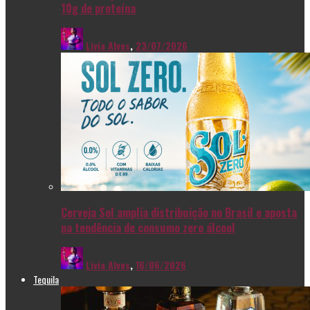
10g de proteína
Livia Alves
,
23/07/2026
Cerveja Sol amplia distribuição no Brasil e aposta
na tendência de consumo zero álcool
Livia Alves
,
16/06/2026
Tequila