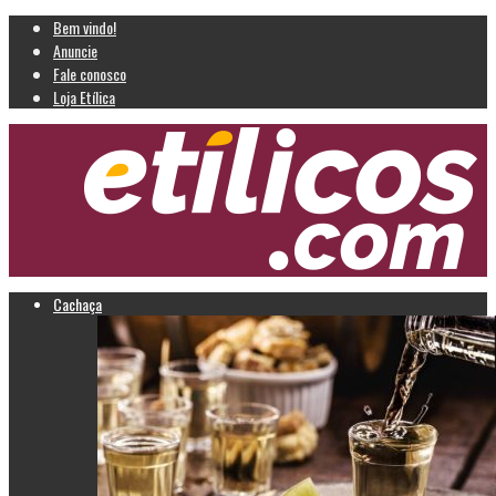
Bem vindo!
Anuncie
Fale conosco
Loja Etílica
Cachaça