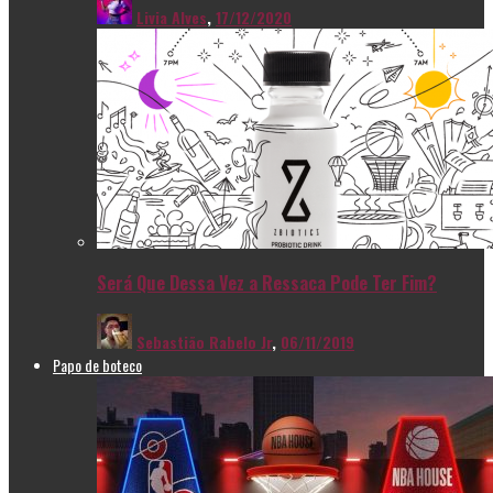
Livia Alves
,
17/12/2020
Será Que Dessa Vez a Ressaca Pode Ter Fim?
Sebastião Rabelo Jr
,
06/11/2019
Papo de boteco