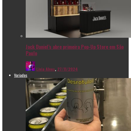
Jack Daniel’s abre primeira Pop-Up Store em São
Paulo
Livia Alves
,
27/11/2024
Variados