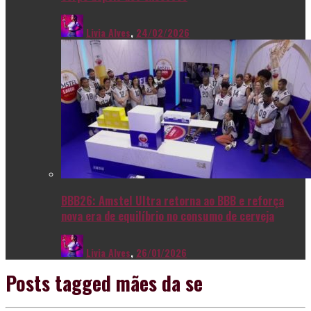
Livia Alves
,
24/02/2026
BBB26: Amstel Ultra retorna ao BBB e reforça
nova era de equilíbrio no consumo de cerveja
Livia Alves
,
26/01/2026
Posts tagged
mães da se