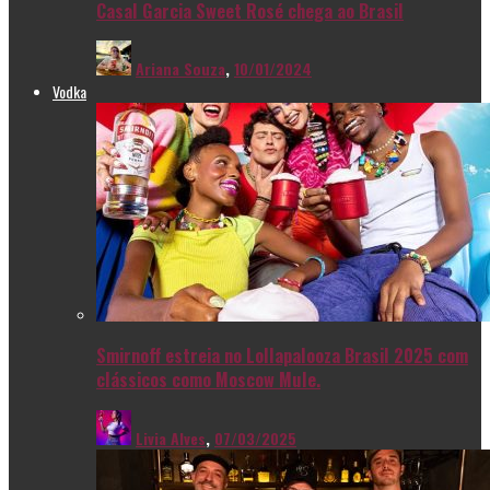
Casal Garcia Sweet Rosé chega ao Brasil
Ariana Souza
,
10/01/2024
Vodka
Smirnoff estreia no Lollapalooza Brasil 2025 com
clássicos como Moscow Mule.
Livia Alves
,
07/03/2025