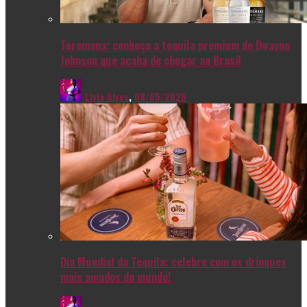
Teremana: conheça a tequila premium de Dwayne
Johnson que acaba de chegar ao Brasil
Livia Alves
,
08/05/2026
Dia Mundial da Tequila: celebre com os drinques
mais amados do mundo!