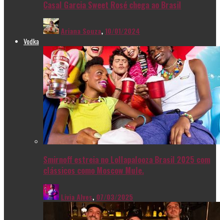
Casal Garcia Sweet Rosé chega ao Brasil
Ariana Souza
,
10/01/2024
Vodka
Smirnoff estreia no Lollapalooza Brasil 2025 com
clássicos como Moscow Mule.
Livia Alves
,
07/03/2025