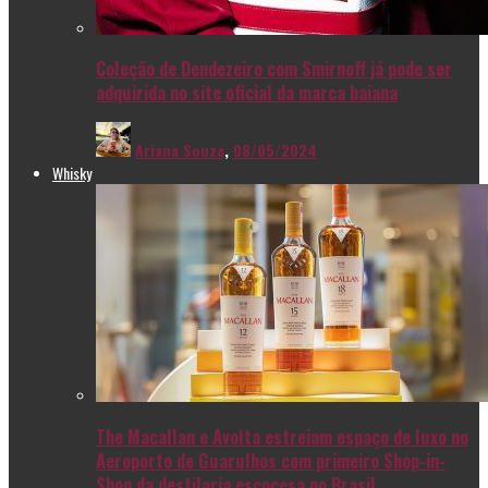
Coleção de Dendezeiro com Smirnoff já pode ser
adquirida no site oficial da marca baiana
Ariana Souza
,
08/05/2024
Whisky
The Macallan e Avolta estreiam espaço de luxo no
Aeroporto de Guarulhos com primeiro Shop-in-
Shop da destilaria escocesa no Brasil