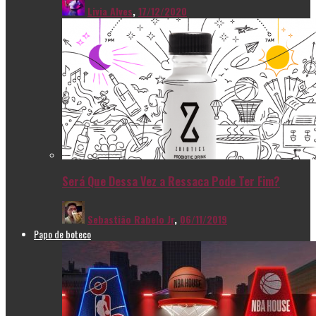
Livia Alves
,
17/12/2020
Será Que Dessa Vez a Ressaca Pode Ter Fim?
Sebastião Rabelo Jr
,
06/11/2019
Papo de boteco