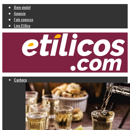
Bem vindo!
Anuncie
Fale conosco
Loja Etílica
Cachaça