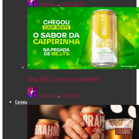
Livia Alves
,
14/02/2023
Caipi: BEATS em versão caipirinha
Livia Alves
,
08/11/2022
Cerveja