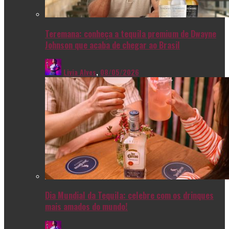
Teremana: conheça a tequila premium de Dwayne
Johnson que acaba de chegar ao Brasil
Livia Alves
,
08/05/2026
Dia Mundial da Tequila: celebre com os drinques
mais amados do mundo!