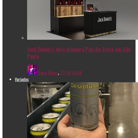
Jack Daniel’s abre primeira Pop-Up Store em São
Paulo
Livia Alves
,
27/11/2024
Variados