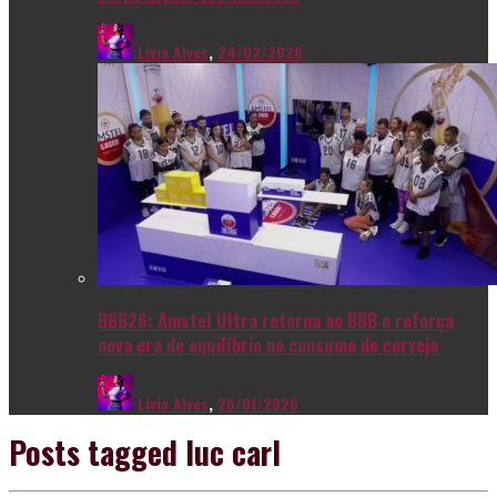
Livia Alves
,
24/02/2026
BBB26: Amstel Ultra retorna ao BBB e reforça
nova era de equilíbrio no consumo de cerveja
Livia Alves
,
26/01/2026
Posts tagged
luc carl