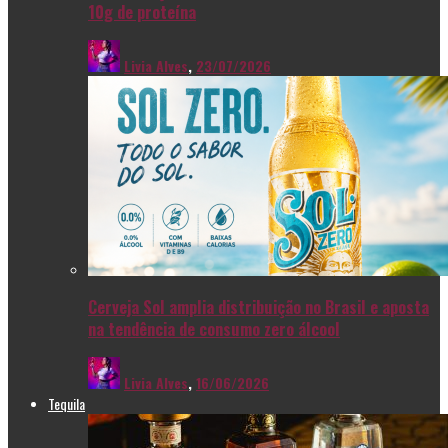
10g de proteína
Livia Alves
,
23/07/2026
Cerveja Sol amplia distribuição no Brasil e aposta
na tendência de consumo zero álcool
Livia Alves
,
16/06/2026
Tequila