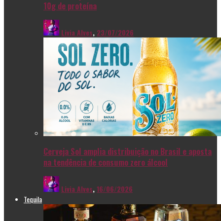
10g de proteína
Livia Alves
,
23/07/2026
Cerveja Sol amplia distribuição no Brasil e aposta
na tendência de consumo zero álcool
Livia Alves
,
16/06/2026
Tequila