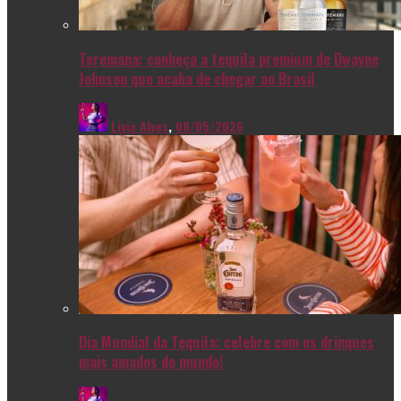
Teremana: conheça a tequila premium de Dwayne
Johnson que acaba de chegar ao Brasil
Livia Alves
,
08/05/2026
Dia Mundial da Tequila: celebre com os drinques
mais amados do mundo!