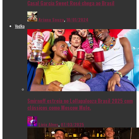
Casal Garcia Sweet Rosé chega ao Brasil
Ariana Souza
,
10/01/2024
Vodka
Smirnoff estreia no Lollapalooza Brasil 2025 com
clássicos como Moscow Mule.
Livia Alves
,
07/03/2025