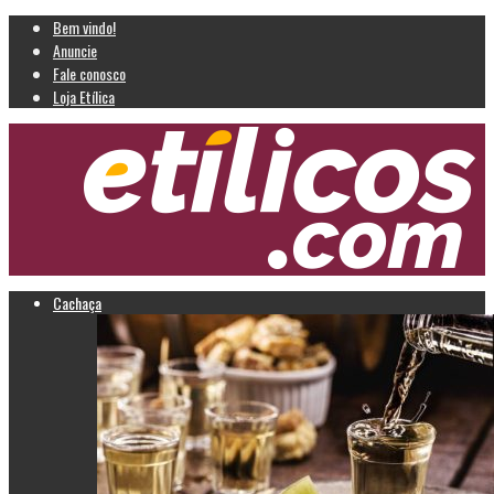
Bem vindo!
Anuncie
Fale conosco
Loja Etílica
Cachaça