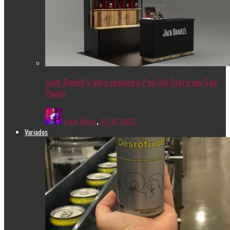
Jack Daniel’s abre primeira Pop-Up Store em São
Paulo
Livia Alves
,
27/11/2024
Variados