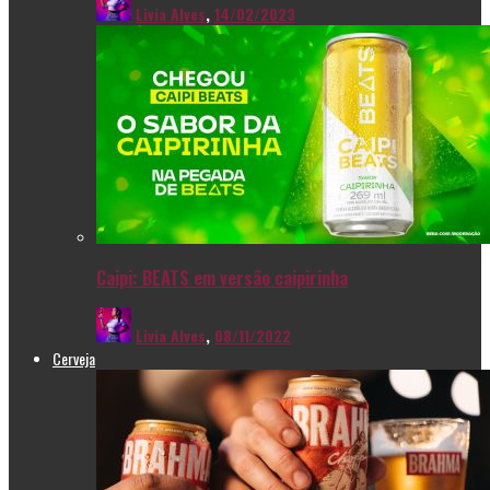
Livia Alves
,
14/02/2023
Caipi: BEATS em versão caipirinha
Livia Alves
,
08/11/2022
Cerveja