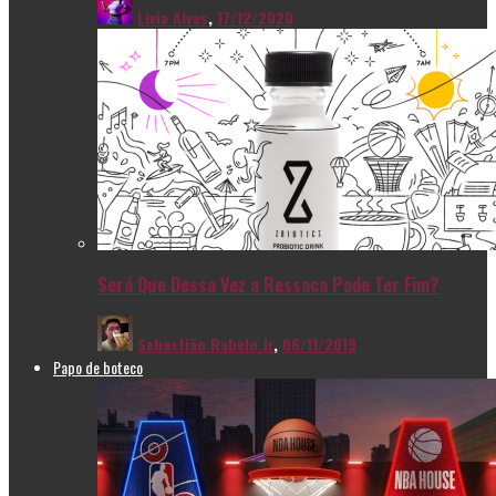
Livia Alves
,
17/12/2020
Será Que Dessa Vez a Ressaca Pode Ter Fim?
Sebastião Rabelo Jr
,
06/11/2019
Papo de boteco