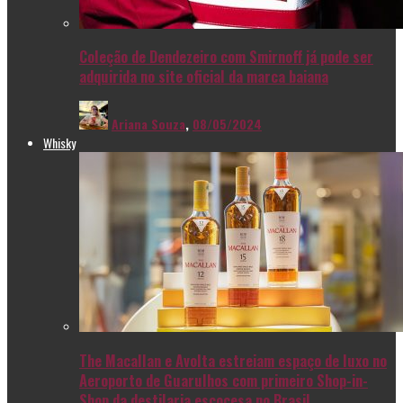
Coleção de Dendezeiro com Smirnoff já pode ser
adquirida no site oficial da marca baiana
Ariana Souza
,
08/05/2024
Whisky
The Macallan e Avolta estreiam espaço de luxo no
Aeroporto de Guarulhos com primeiro Shop-in-
Shop da destilaria escocesa no Brasil