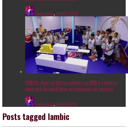
Livia Alves
,
24/02/2026
BBB26: Amstel Ultra retorna ao BBB e reforça
nova era de equilíbrio no consumo de cerveja
Livia Alves
,
26/01/2026
Posts tagged
lambic