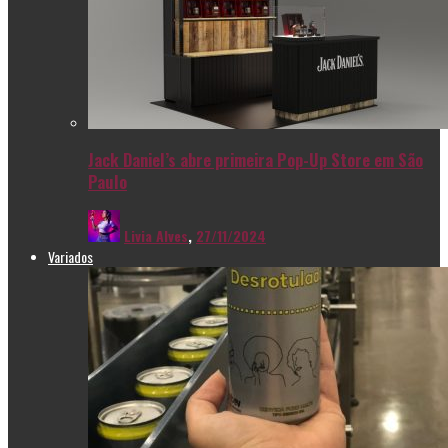
Jack Daniel’s abre primeira Pop-Up Store em São
Paulo
Livia Alves
,
27/11/2024
Variados