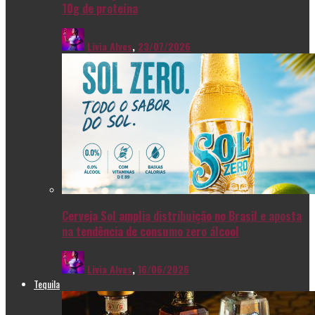
10g de proteína
Livia Alves
,
23/07/2026
Cerveja Sol amplia distribuição no Brasil e aposta
na tendência de consumo zero álcool
Livia Alves
,
16/06/2026
Tequila