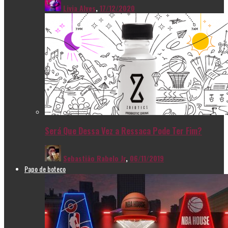
Livia Alves
,
17/12/2020
Será Que Dessa Vez a Ressaca Pode Ter Fim?
Sebastião Rabelo Jr
,
06/11/2019
Papo de boteco