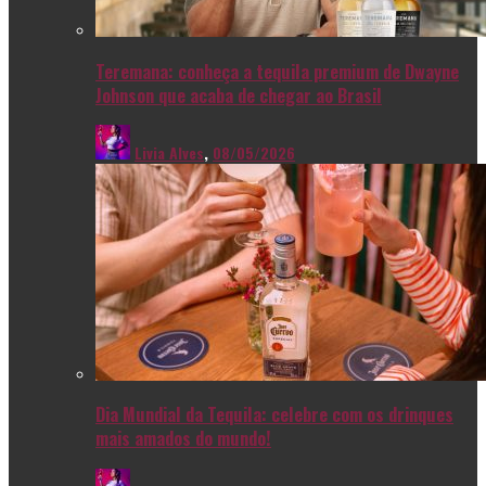
Teremana: conheça a tequila premium de Dwayne
Johnson que acaba de chegar ao Brasil
Livia Alves
,
08/05/2026
Dia Mundial da Tequila: celebre com os drinques
mais amados do mundo!