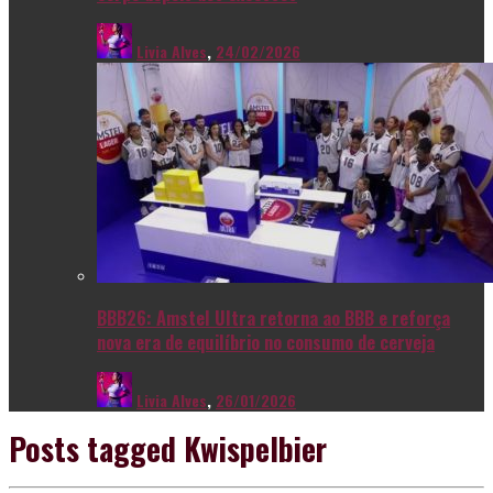
Livia Alves
,
24/02/2026
BBB26: Amstel Ultra retorna ao BBB e reforça
nova era de equilíbrio no consumo de cerveja
Livia Alves
,
26/01/2026
Posts tagged
Kwispelbier