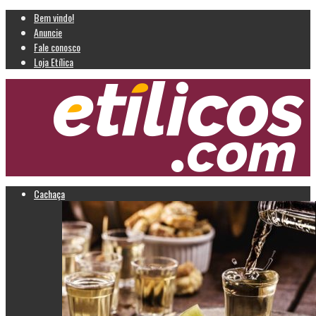
Bem vindo!
Anuncie
Fale conosco
Loja Etílica
Cachaça