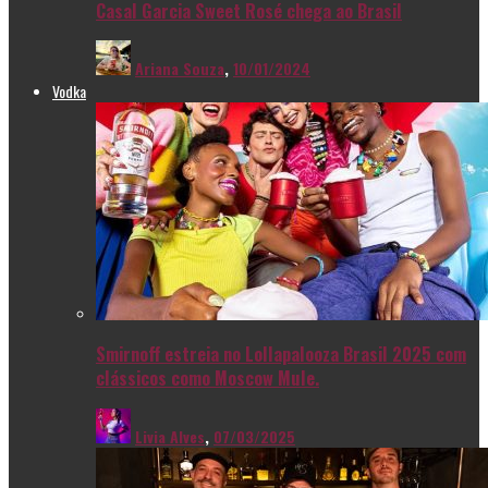
Casal Garcia Sweet Rosé chega ao Brasil
Ariana Souza
,
10/01/2024
Vodka
Smirnoff estreia no Lollapalooza Brasil 2025 com
clássicos como Moscow Mule.
Livia Alves
,
07/03/2025