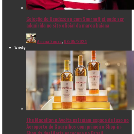
Coleção de Dendezeiro com Smirnoff já pode ser
adquirida no site oficial da marca baiana
Ariana Souza
,
08/05/2024
Whisky
The Macallan e Avolta estreiam espaço de luxo no
Aeroporto de Guarulhos com primeiro Shop-in-
Shop da destilaria escocesa no Brasil