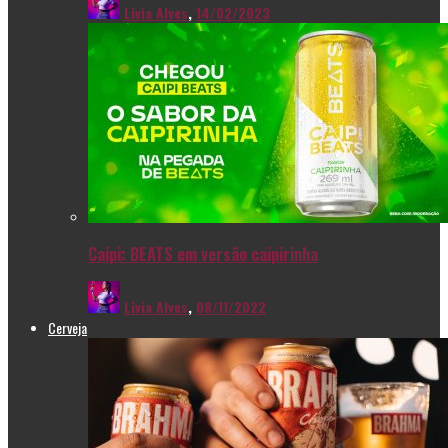
Livia Alves
,
14/02/2023
Caipi: BEATS em versão caipirinha
Livia Alves
,
08/11/2022
Cerveja