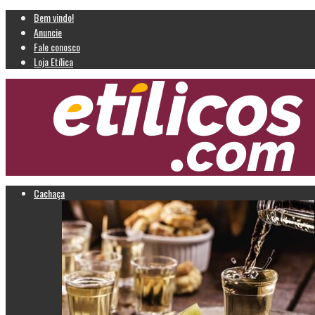
Bem vindo!
Anuncie
Fale conosco
Loja Etílica
Cachaça