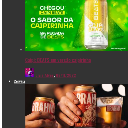
Caipi: BEATS em versão caipirinha
Livia Alves
,
08/11/2022
Cerveja