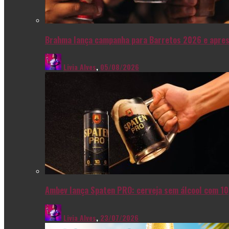
Brahma lança campanha para Barretos 2026 e apres
Livia Alves
,
05/08/2026
Ambev lança Spaten PRO: cerveja sem álcool com 10
Livia Alves
,
23/07/2026