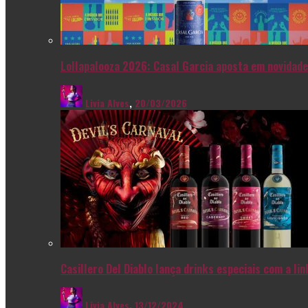
Lollapalooza 2026: Casal Garcia aposta em novidade
Livia Alves
,
20/03/2026
Casillero Del Diablo lança drinks especiais com a l
Livia Alves
,
13/12/2024