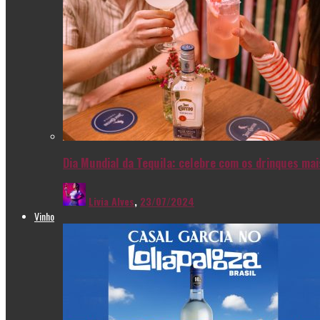
Dia Mundial da Tequila: celebre com os drinques ma
Livia Alves
,
23/07/2024
Vinho