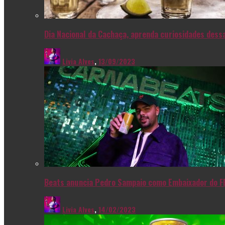
Dia Nacional da Cachaça, aprenda curiosidades dessa
Livia Alves
,
13/09/2023
Beats anuncia Pedro Sampaio como Embaixador do F
Livia Alves
,
14/02/2023