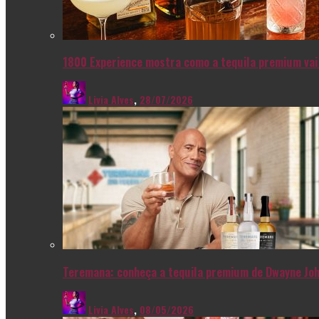
1800 Experience mostra como a tequila premium vai 
Livia Alves
,
28/07/2026
Teremana: conheça a tequila premium de Dwayne Joh
Livia Alves
,
08/05/2026