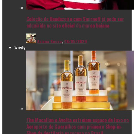
Coleção de Dendezeiro com Smirnoff já pode ser
adquirida no site oficial da marca baiana
Ariana Souza
,
08/05/2024
Whisky
The Macallan e Avolta estreiam espaço de luxo no
Aeroporto de Guarulhos com primeiro Shop-in-
Shop da destilaria escocesa no Brasil