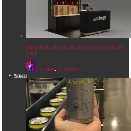
Jack Daniel’s abre primeira Pop-Up Store em São
Paulo
Livia Alves
,
27/11/2024
Variados