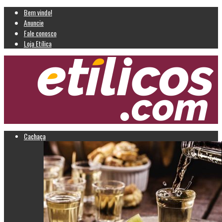
Bem vindo!
Anuncie
Fale conosco
Loja Etílica
Cachaça