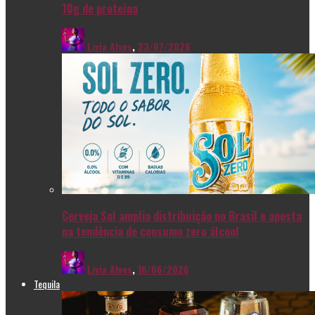
10g de proteína
Livia Alves
,
23/07/2026
Cerveja Sol amplia distribuição no Brasil e aposta
na tendência de consumo zero álcool
Livia Alves
,
16/06/2026
Tequila