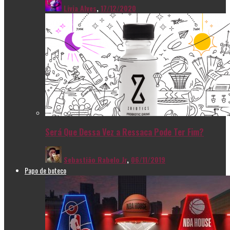
Livia Alves
,
17/12/2020
Será Que Dessa Vez a Ressaca Pode Ter Fim?
Sebastião Rabelo Jr
,
06/11/2019
Papo de boteco