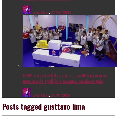
Livia Alves
,
24/02/2026
BBB26: Amstel Ultra retorna ao BBB e reforça
nova era de equilíbrio no consumo de cerveja
Livia Alves
,
26/01/2026
Posts tagged
gusttavo lima