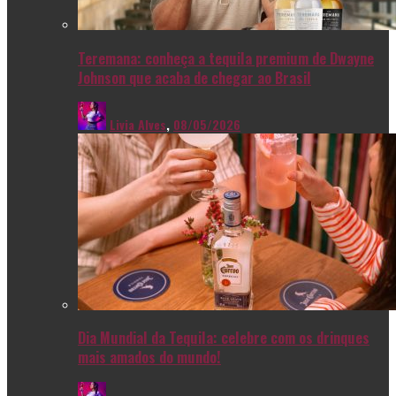
Teremana: conheça a tequila premium de Dwayne
Johnson que acaba de chegar ao Brasil
Livia Alves
,
08/05/2026
Dia Mundial da Tequila: celebre com os drinques
mais amados do mundo!