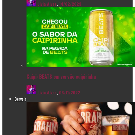
Livia Alves
,
14/02/2023
Caipi: BEATS em versão caipirinha
Livia Alves
,
08/11/2022
Cerveja