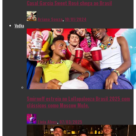
Casal Garcia Sweet Rosé chega ao Brasil
Ariana Souza
,
10/01/2024
Vodka
Smirnoff estreia no Lollapalooza Brasil 2025 com
clássicos como Moscow Mule.
Livia Alves
,
07/03/2025