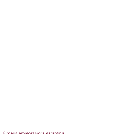
É meus amigos! Bora garantir a