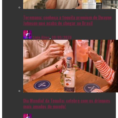
Teremana: conheça a tequila premium de Dwayne
Johnson que acaba de chegar ao Brasil
Livia Alves
,
08/05/2026
Dia Mundial da Tequila: celebre com os drinques
mais amados do mundo!