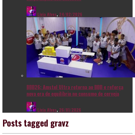
Livia Alves
,
24/02/2026
BBB26: Amstel Ultra retorna ao BBB e reforça
nova era de equilíbrio no consumo de cerveja
Livia Alves
,
26/01/2026
Posts tagged
gravz