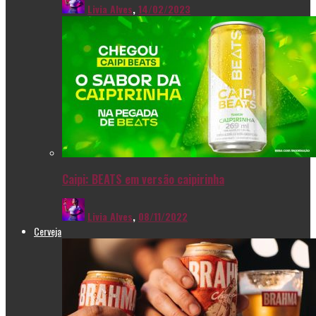
Livia Alves
,
14/02/2023
Caipi: BEATS em versão caipirinha
Livia Alves
,
08/11/2022
Cerveja