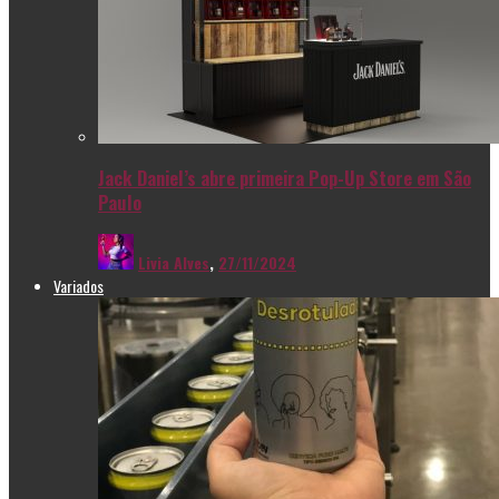
Jack Daniel’s abre primeira Pop-Up Store em São
Paulo
Livia Alves
,
27/11/2024
Variados