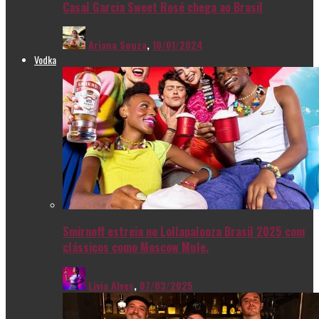
Casal Garcia Sweet Rosé chega ao Brasil
Ariana Souza
,
10/01/2024
Vodka
Smirnoff estreia no Lollapalooza Brasil 2025 com
clássicos como Moscow Mule.
Livia Alves
,
07/03/2025