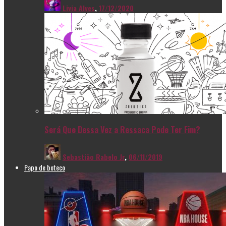
Livia Alves
,
17/12/2020
Será Que Dessa Vez a Ressaca Pode Ter Fim?
Sebastião Rabelo Jr
,
06/11/2019
Papo de boteco