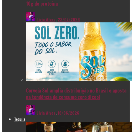
10g de proteína
Livia Alves
,
23/07/2026
Cerveja Sol amplia distribuição no Brasil e aposta
na tendência de consumo zero álcool
Livia Alves
,
16/06/2026
Tequila