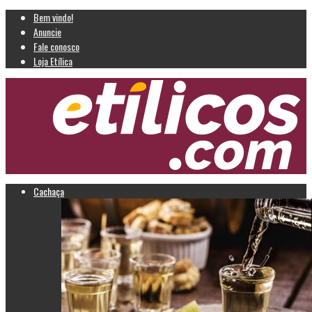
Bem vindo!
Anuncie
Fale conosco
Loja Etílica
Cachaça