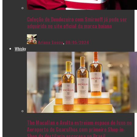
Coleção de Dendezeiro com Smirnoff já pode ser
adquirida no site oficial da marca baiana
Ariana Souza
,
08/05/2024
Whisky
The Macallan e Avolta estreiam espaço de luxo no
Aeroporto de Guarulhos com primeiro Shop-in-
Shop da destilaria escocesa no Brasil