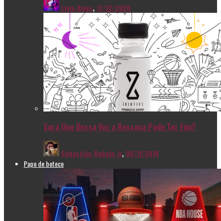
Livia Alves
,
17/12/2020
Será Que Dessa Vez a Ressaca Pode Ter Fim?
Sebastião Rabelo Jr
,
06/11/2019
Papo de boteco