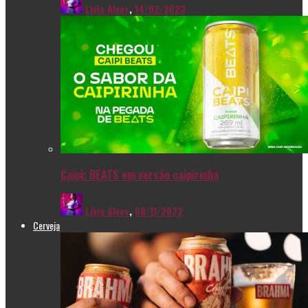
Livia Alves
,
14/02/2023
Caipi: BEATS em versão caipirinha
Livia Alves
,
08/11/2022
Cerveja