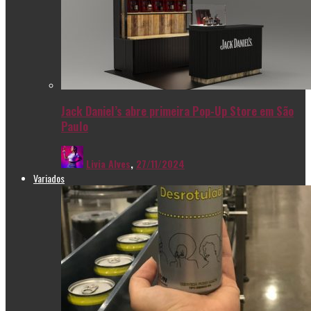
Jack Daniel’s abre primeira Pop-Up Store em São
Paulo
Livia Alves
,
27/11/2024
Variados