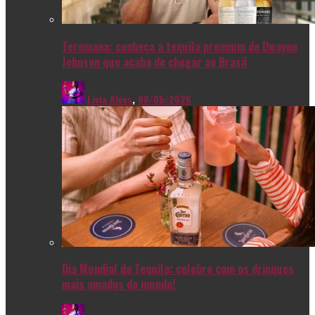
Teremana: conheça a tequila premium de Dwayne
Johnson que acaba de chegar ao Brasil
Livia Alves
,
08/05/2026
Dia Mundial da Tequila: celebre com os drinques
mais amados do mundo!