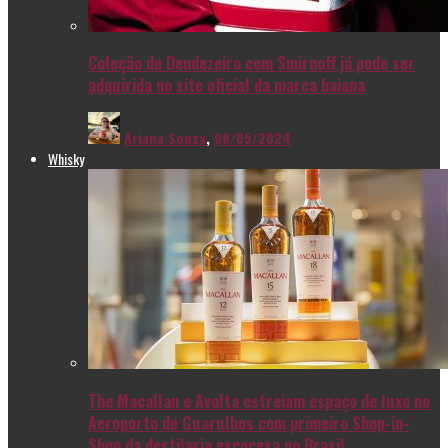
Coleção de Dendezeiro com Smirnoff já pode ser
adquirida no site oficial da marca baiana
Ariana Souza
,
08/05/2024
Whisky
The Macallan e Avolta estreiam espaço de luxo no
Aeroporto de Guarulhos com primeiro Shop-in-
Shop da destilaria escocesa no Brasil