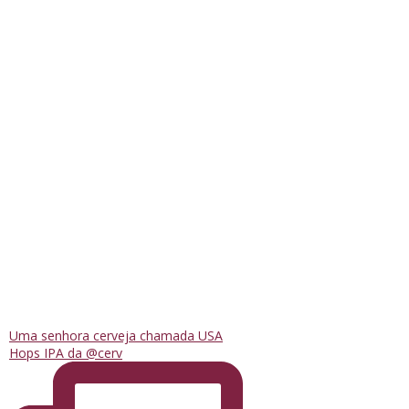
Uma senhora cerveja chamada USA
Hops IPA da @cerv