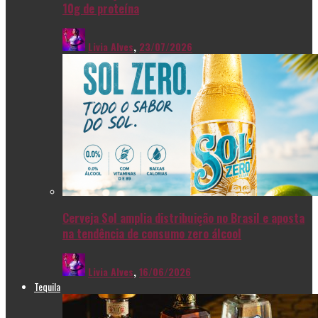
10g de proteína
Livia Alves
,
23/07/2026
Cerveja Sol amplia distribuição no Brasil e aposta
na tendência de consumo zero álcool
Livia Alves
,
16/06/2026
Tequila