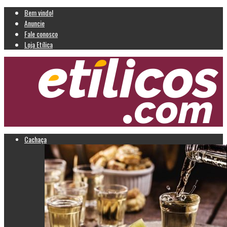
Bem vindo!
Anuncie
Fale conosco
Loja Etílica
Cachaça