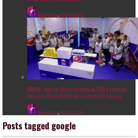
Livia Alves
,
24/02/2026
BBB26: Amstel Ultra retorna ao BBB e reforça
nova era de equilíbrio no consumo de cerveja
Livia Alves
,
26/01/2026
Posts tagged
google