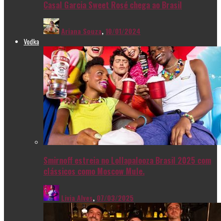
Casal Garcia Sweet Rosé chega ao Brasil
Ariana Souza
,
10/01/2024
Vodka
Smirnoff estreia no Lollapalooza Brasil 2025 com
clássicos como Moscow Mule.
Livia Alves
,
07/03/2025