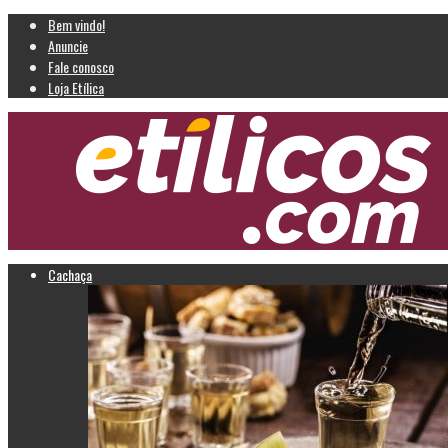
Bem vindo!
Anuncie
Fale conosco
Loja Etílica
Cachaça