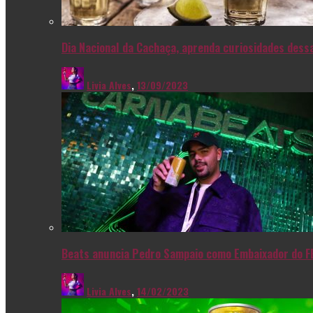
Dia Nacional da Cachaça, aprenda curiosidades dessa
Livia Alves
,
13/09/2023
Beats anuncia Pedro Sampaio como Embaixador do F
Livia Alves
,
14/02/2023