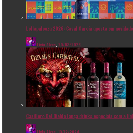
Lollapalooza 2026: Casal Garcia aposta em novidade
Livia Alves
,
20/03/2026
Casillero Del Diablo lança drinks especiais com a l
Livia Alves
,
13/12/2024