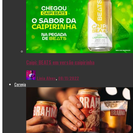
Caipi: BEATS em versão caipirinha
Livia Alves
,
08/11/2022
Cerveja