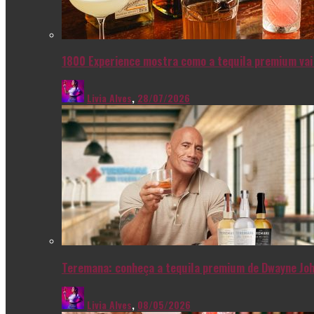
1800 Experience mostra como a tequila premium vai 
Livia Alves
,
28/07/2026
Teremana: conheça a tequila premium de Dwayne Joh
Livia Alves
,
08/05/2026