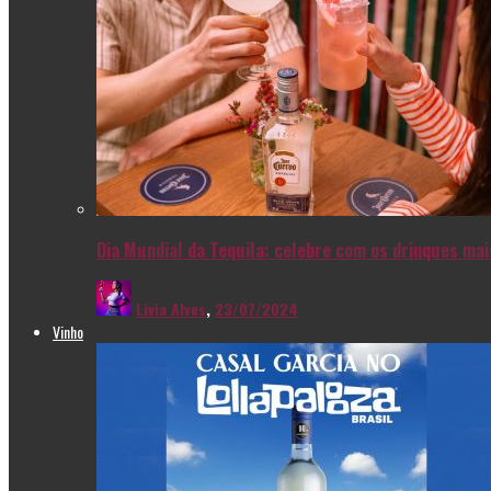
Dia Mundial da Tequila: celebre com os drinques ma
Livia Alves
,
23/07/2024
Vinho