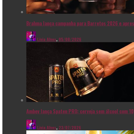
Brahma lança campanha para Barretos 2026 e apres
Livia Alves
,
05/08/2026
Ambev lança Spaten PRO: cerveja sem álcool com 10
Livia Alves
,
23/07/2026