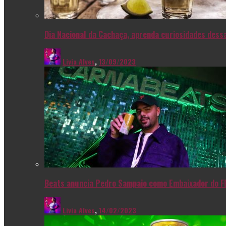
Dia Nacional da Cachaça, aprenda curiosidades dessa
Livia Alves
,
13/09/2023
Beats anuncia Pedro Sampaio como Embaixador do F
Livia Alves
,
14/02/2023