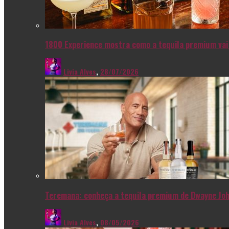
1800 Experience mostra como a tequila premium vai 
Livia Alves
,
28/07/2026
Teremana: conheça a tequila premium de Dwayne Joh
Livia Alves
,
08/05/2026