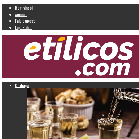
Bem vindo!
Anuncie
Fale conosco
Loja Etílica
Cachaça