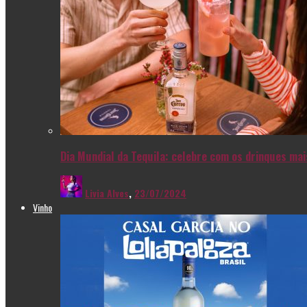
Dia Mundial da Tequila: celebre com os drinques ma
Livia Alves
,
23/07/2024
Vinho