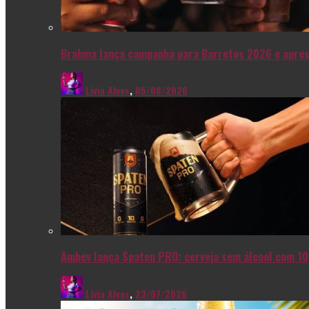
Brahma lança campanha para Barretos 2026 e apres
Livia Alves
,
05/08/2026
Ambev lança Spaten PRO: cerveja sem álcool com 10
Livia Alves
,
23/07/2026