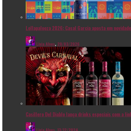
Lollapalooza 2026: Casal Garcia aposta em novidade
Livia Alves
,
20/03/2026
Casillero Del Diablo lança drinks especiais com a l
Livia Alves
,
13/12/2024