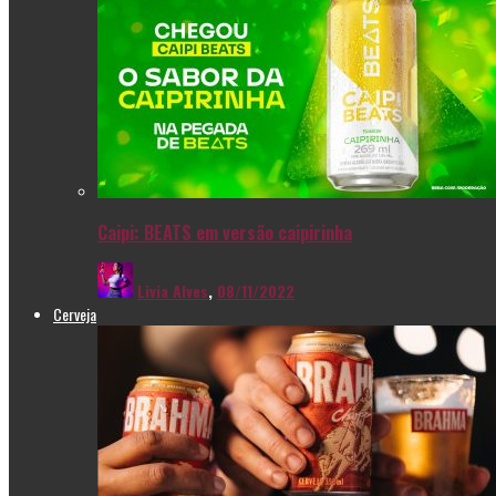
Caipi: BEATS em versão caipirinha
Livia Alves
,
08/11/2022
Cerveja