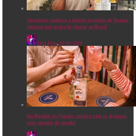
Teremana: conheça a tequila premium de Dwayne
Johnson que acaba de chegar ao Brasil
Livia Alves
,
08/05/2026
Dia Mundial da Tequila: celebre com os drinques
mais amados do mundo!