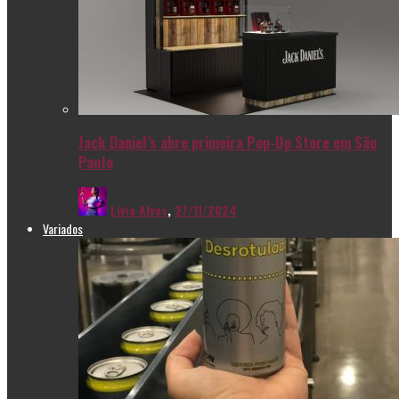
Jack Daniel’s abre primeira Pop-Up Store em São
Paulo
Livia Alves
,
27/11/2024
Variados