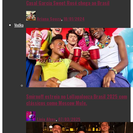
Casal Garcia Sweet Rosé chega ao Brasil
Ariana Souza
,
10/01/2024
Vodka
Smirnoff estreia no Lollapalooza Brasil 2025 com
clássicos como Moscow Mule.
Livia Alves
,
07/03/2025