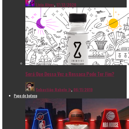
Livia Alves
,
17/12/2020
Será Que Dessa Vez a Ressaca Pode Ter Fim?
Sebastião Rabelo Jr
,
06/11/2019
Papo de boteco