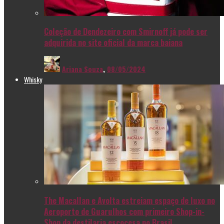
Coleção de Dendezeiro com Smirnoff já pode ser
adquirida no site oficial da marca baiana
Ariana Souza
,
08/05/2024
Whisky
The Macallan e Avolta estreiam espaço de luxo no
Aeroporto de Guarulhos com primeiro Shop-in-
Shop da destilaria escocesa no Brasil