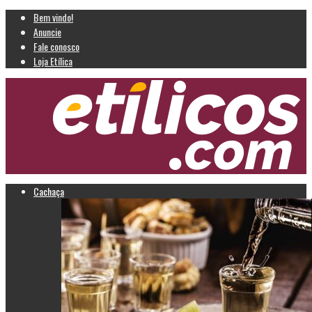
Bem vindo!
Anuncie
Fale conosco
Loja Etílica
Cachaça