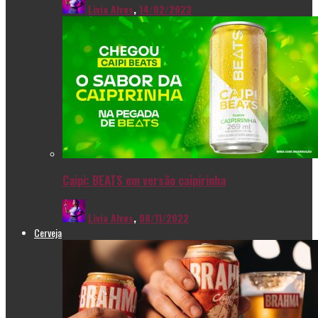
Livia Alves
,
14/02/2023
Caipi: BEATS em versão caipirinha
Livia Alves
,
08/11/2022
Cerveja