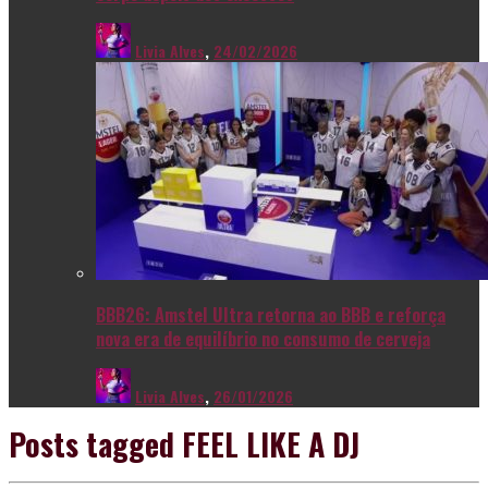
Livia Alves
,
24/02/2026
BBB26: Amstel Ultra retorna ao BBB e reforça
nova era de equilíbrio no consumo de cerveja
Livia Alves
,
26/01/2026
Posts tagged
FEEL LIKE A DJ