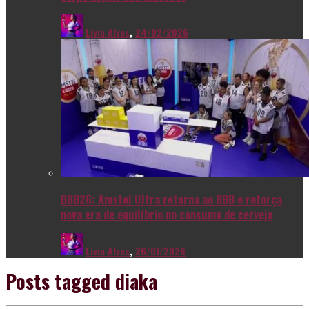
Livia Alves
,
24/02/2026
BBB26: Amstel Ultra retorna ao BBB e reforça
nova era de equilíbrio no consumo de cerveja
Livia Alves
,
26/01/2026
Posts tagged
diaka