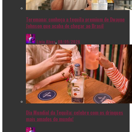
Teremana: conheça a tequila premium de Dwayne
Johnson que acaba de chegar ao Brasil
Livia Alves
,
08/05/2026
Dia Mundial da Tequila: celebre com os drinques
mais amados do mundo!