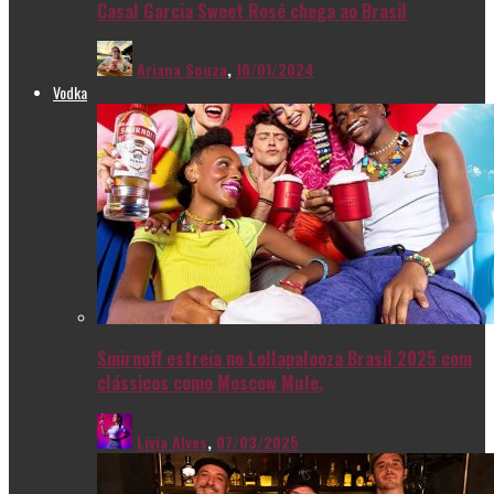
Casal Garcia Sweet Rosé chega ao Brasil
Ariana Souza
,
10/01/2024
Vodka
Smirnoff estreia no Lollapalooza Brasil 2025 com
clássicos como Moscow Mule.
Livia Alves
,
07/03/2025