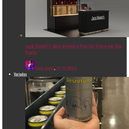
Jack Daniel’s abre primeira Pop-Up Store em São
Paulo
Livia Alves
,
27/11/2024
Variados