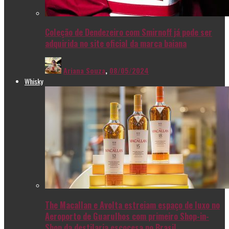
Coleção de Dendezeiro com Smirnoff já pode ser
adquirida no site oficial da marca baiana
Ariana Souza
,
08/05/2024
Whisky
The Macallan e Avolta estreiam espaço de luxo no
Aeroporto de Guarulhos com primeiro Shop-in-
Shop da destilaria escocesa no Brasil