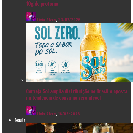
10g de proteína
Livia Alves
,
23/07/2026
Cerveja Sol amplia distribuição no Brasil e aposta
na tendência de consumo zero álcool
Livia Alves
,
16/06/2026
Tequila