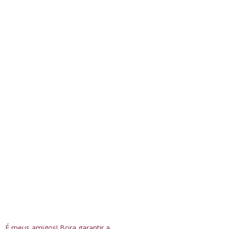
É meus amigos! Bora garantir a