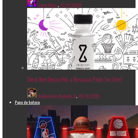
Livia Alves
,
17/12/2020
Será Que Dessa Vez a Ressaca Pode Ter Fim?
Sebastião Rabelo Jr
,
06/11/2019
Papo de boteco