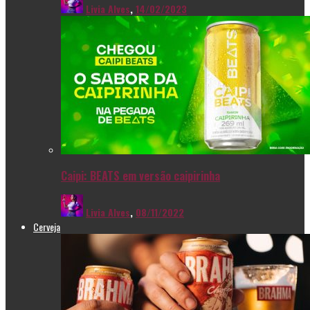
Livia Alves
,
14/02/2023
Caipi: BEATS em versão caipirinha
Livia Alves
,
08/11/2022
Cerveja