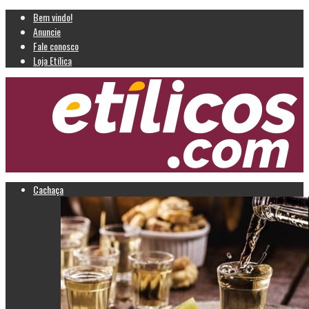
Bem vindo!
Anuncie
Fale conosco
Loja Etílica
Cachaça