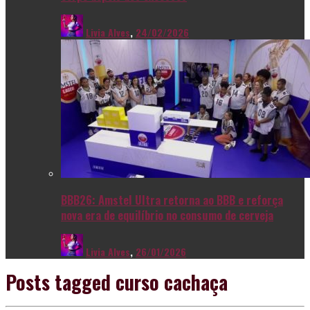
Livia Alves
,
24/02/2026
BBB26: Amstel Ultra retorna ao BBB e reforça
nova era de equilíbrio no consumo de cerveja
Livia Alves
,
26/01/2026
Posts tagged
curso cachaça