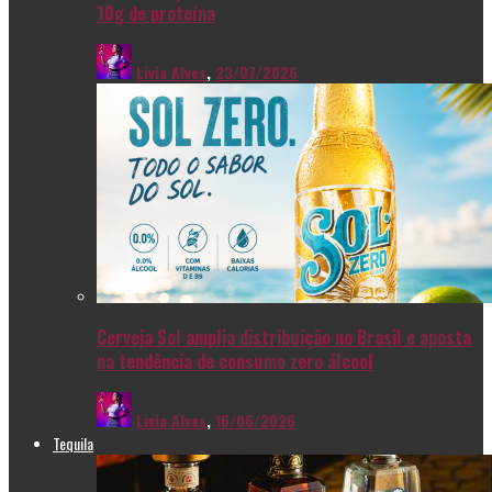
10g de proteína
Livia Alves
,
23/07/2026
Cerveja Sol amplia distribuição no Brasil e aposta
na tendência de consumo zero álcool
Livia Alves
,
16/06/2026
Tequila