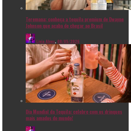
Teremana: conheça a tequila premium de Dwayne
Johnson que acaba de chegar ao Brasil
Livia Alves
,
08/05/2026
Dia Mundial da Tequila: celebre com os drinques
mais amados do mundo!