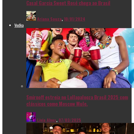
Casal Garcia Sweet Rosé chega ao Brasil
Ariana Souza
,
10/01/2024
Vodka
Smirnoff estreia no Lollapalooza Brasil 2025 com
clássicos como Moscow Mule.
Livia Alves
,
07/03/2025