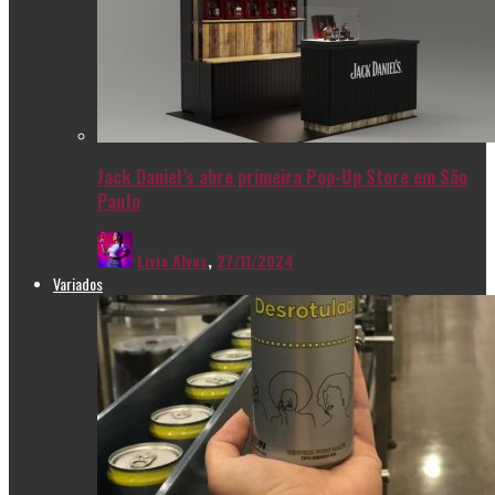
Jack Daniel’s abre primeira Pop-Up Store em São
Paulo
Livia Alves
,
27/11/2024
Variados