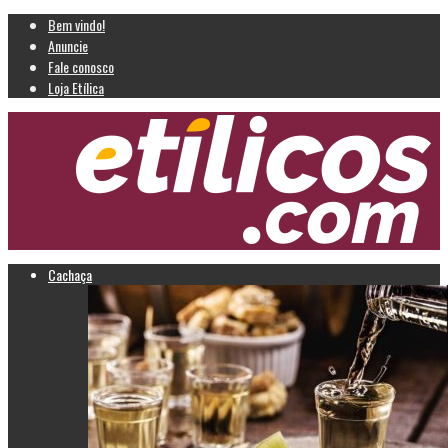
Bem vindo!
Anuncie
Fale conosco
Loja Etílica
Cachaça