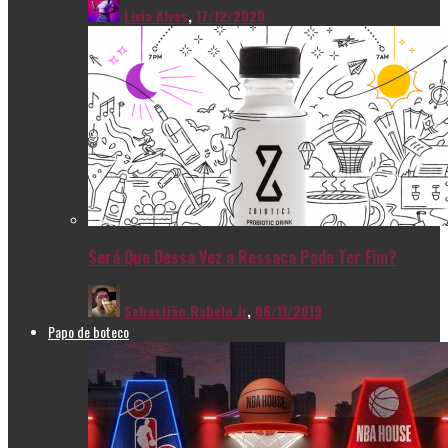
Livia Alves
,
17/12/2020
Será Que Dessa Vez a Ressaca Pode Ter Fim?
Sebastião Rabelo Jr
,
06/11/2019
Papo de boteco