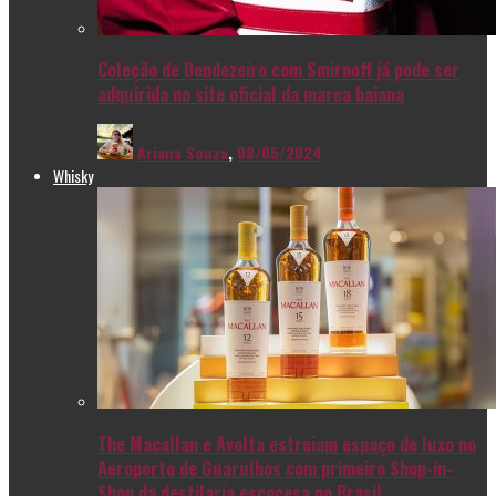
Coleção de Dendezeiro com Smirnoff já pode ser
adquirida no site oficial da marca baiana
Ariana Souza
,
08/05/2024
Whisky
The Macallan e Avolta estreiam espaço de luxo no
Aeroporto de Guarulhos com primeiro Shop-in-
Shop da destilaria escocesa no Brasil