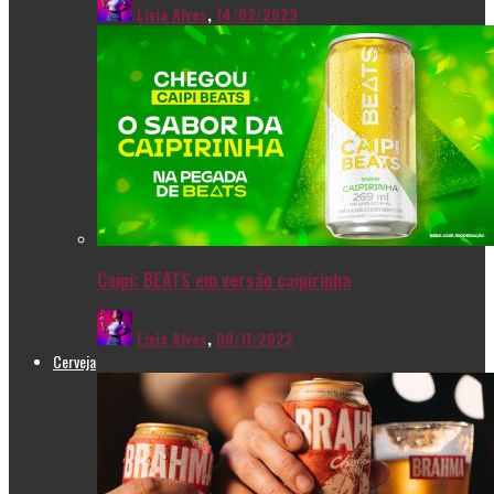
Livia Alves
,
14/02/2023
Caipi: BEATS em versão caipirinha
Livia Alves
,
08/11/2022
Cerveja