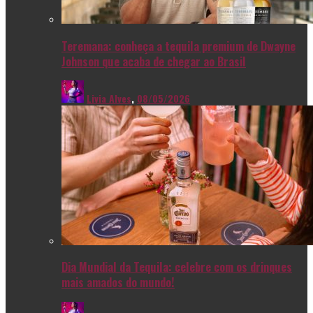
Teremana: conheça a tequila premium de Dwayne
Johnson que acaba de chegar ao Brasil
Livia Alves
,
08/05/2026
Dia Mundial da Tequila: celebre com os drinques
mais amados do mundo!