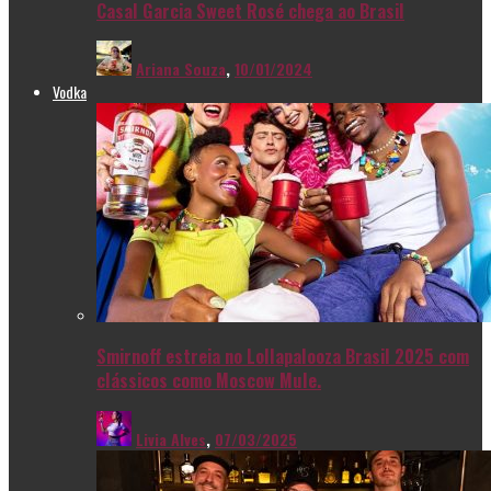
Casal Garcia Sweet Rosé chega ao Brasil
Ariana Souza
,
10/01/2024
Vodka
Smirnoff estreia no Lollapalooza Brasil 2025 com
clássicos como Moscow Mule.
Livia Alves
,
07/03/2025