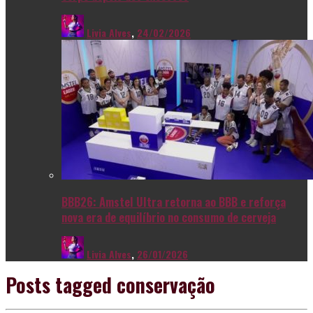
Livia Alves
,
24/02/2026
BBB26: Amstel Ultra retorna ao BBB e reforça
nova era de equilíbrio no consumo de cerveja
Livia Alves
,
26/01/2026
Posts tagged
conservação