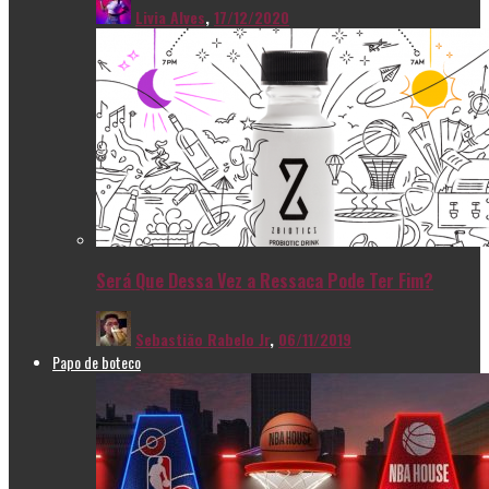
Livia Alves
,
17/12/2020
Será Que Dessa Vez a Ressaca Pode Ter Fim?
Sebastião Rabelo Jr
,
06/11/2019
Papo de boteco