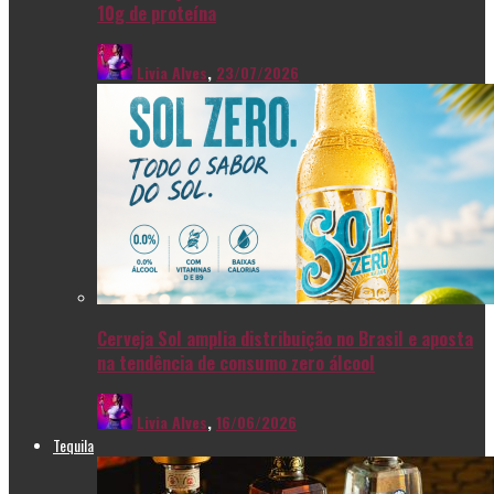
10g de proteína
Livia Alves
,
23/07/2026
Cerveja Sol amplia distribuição no Brasil e aposta
na tendência de consumo zero álcool
Livia Alves
,
16/06/2026
Tequila