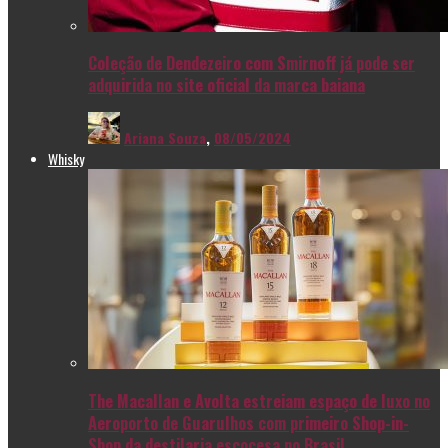
Coleção de Dendezeiro com Smirnoff já pode ser
adquirida no site oficial da marca baiana
Ariana Souza
,
08/05/2024
Whisky
The Macallan e Avolta estreiam espaço de luxo no
Aeroporto de Guarulhos com primeiro Shop-in-
Shop da destilaria escocesa no Brasil