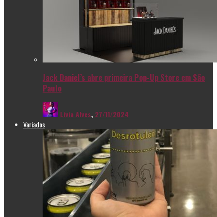
Jack Daniel’s abre primeira Pop-Up Store em São
Paulo
Livia Alves
,
27/11/2024
Variados