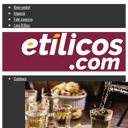
Bem vindo!
Anuncie
Fale conosco
Loja Etílica
Cachaça