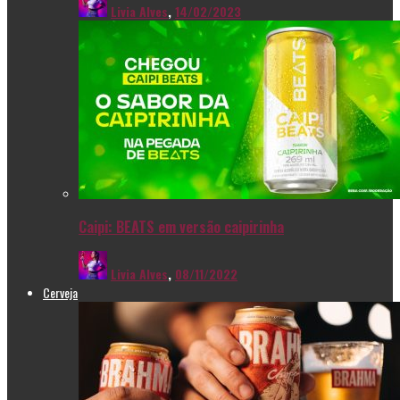
Livia Alves
,
14/02/2023
Caipi: BEATS em versão caipirinha
Livia Alves
,
08/11/2022
Cerveja