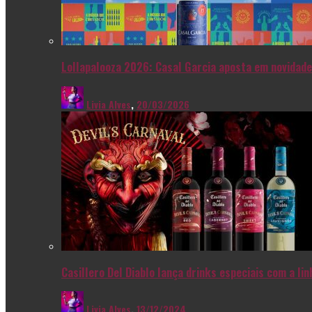
Lollapalooza 2026: Casal Garcia aposta em novidade
Livia Alves
,
20/03/2026
Casillero Del Diablo lança drinks especiais com a l
Livia Alves
,
13/12/2024