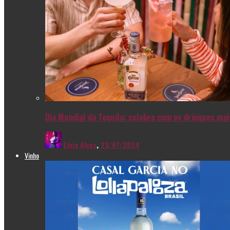
Dia Mundial da Tequila: celebre com os drinques ma
Livia Alves
,
23/07/2024
Vinho