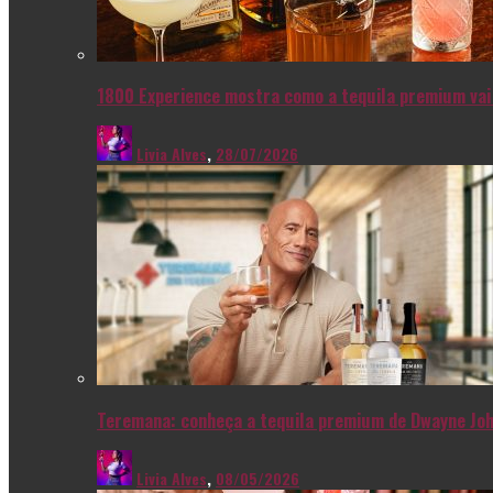
1800 Experience mostra como a tequila premium vai 
Livia Alves
,
28/07/2026
Teremana: conheça a tequila premium de Dwayne Joh
Livia Alves
,
08/05/2026