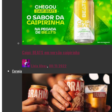
Caipi: BEATS em versão caipirinha
Livia Alves
,
08/11/2022
Cerveja