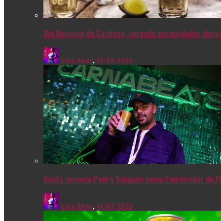
Dia Nacional da Cachaça, aprenda curiosidades dessa
Livia Alves
,
13/09/2023
Beats anuncia Pedro Sampaio como Embaixador do F
Livia Alves
,
14/02/2023