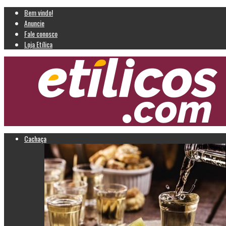
Bem vindo!
Anuncie
Fale conosco
Loja Etílica
Cachaça