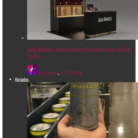
Jack Daniel’s abre primeira Pop-Up Store em São
Paulo
Livia Alves
,
27/11/2024
Variados