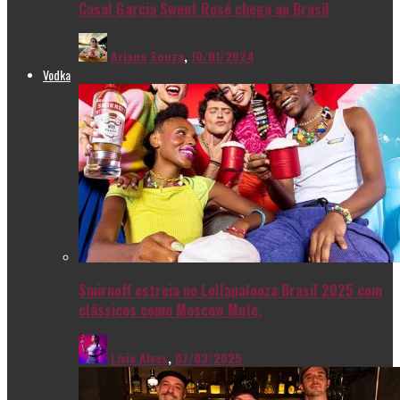
Casal Garcia Sweet Rosé chega ao Brasil
Ariana Souza
,
10/01/2024
Vodka
Smirnoff estreia no Lollapalooza Brasil 2025 com
clássicos como Moscow Mule.
Livia Alves
,
07/03/2025