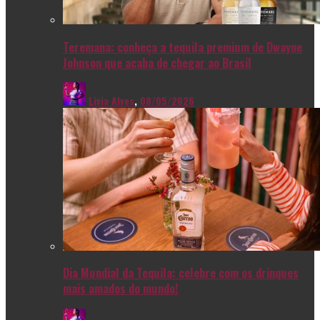
Teremana: conheça a tequila premium de Dwayne
Johnson que acaba de chegar ao Brasil
Livia Alves
,
08/05/2026
Dia Mundial da Tequila: celebre com os drinques
mais amados do mundo!