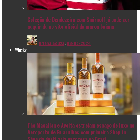
Coleção de Dendezeiro com Smirnoff já pode ser
adquirida no site oficial da marca baiana
Ariana Souza
,
08/05/2024
Whisky
The Macallan e Avolta estreiam espaço de luxo no
Aeroporto de Guarulhos com primeiro Shop-in-
Shop da destilaria escocesa no Brasil