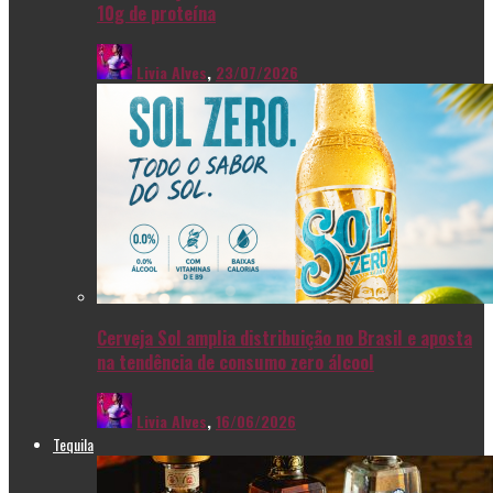
10g de proteína
Livia Alves
,
23/07/2026
Cerveja Sol amplia distribuição no Brasil e aposta
na tendência de consumo zero álcool
Livia Alves
,
16/06/2026
Tequila