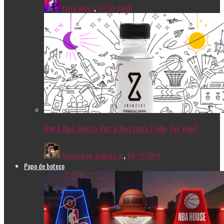
Livia Alves
,
17/12/2020
Será Que Dessa Vez a Ressaca Pode Ter Fim?
Sebastião Rabelo Jr
,
06/11/2019
Papo de boteco