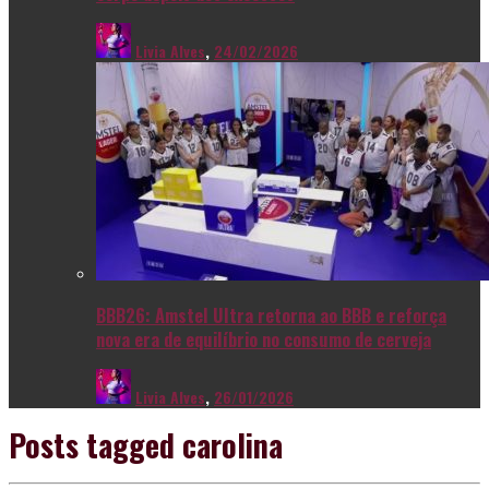
Livia Alves
,
24/02/2026
BBB26: Amstel Ultra retorna ao BBB e reforça
nova era de equilíbrio no consumo de cerveja
Livia Alves
,
26/01/2026
Posts tagged
carolina