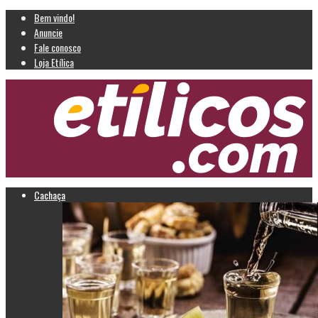
Bem vindo!
Anuncie
Fale conosco
Loja Etílica
Cachaça