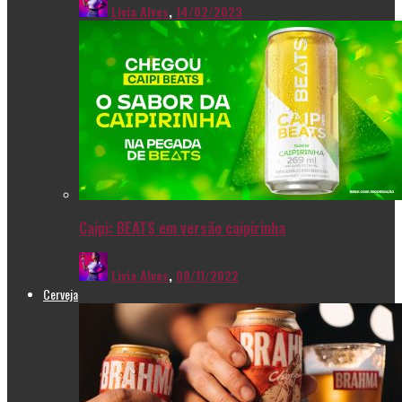
Livia Alves
,
14/02/2023
Caipi: BEATS em versão caipirinha
Livia Alves
,
08/11/2022
Cerveja