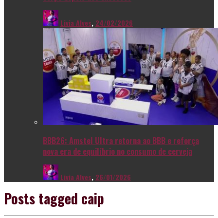
Livia Alves
,
24/02/2026
BBB26: Amstel Ultra retorna ao BBB e reforça
nova era de equilíbrio no consumo de cerveja
Livia Alves
,
26/01/2026
Posts tagged
caip