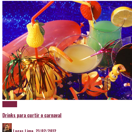
Destaque
Drinks para curtir o carnaval
Lucas Lima
,
21/02/2012