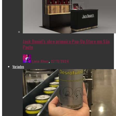
Jack Daniel’s abre primeira Pop-Up Store em São
Paulo
Livia Alves
,
27/11/2024
Variados