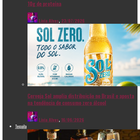
10g de proteína
Livia Alves
,
23/07/2026
Cerveja Sol amplia distribuição no Brasil e aposta
na tendência de consumo zero álcool
Livia Alves
,
16/06/2026
Tequila