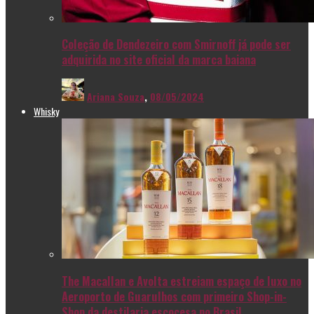
Coleção de Dendezeiro com Smirnoff já pode ser
adquirida no site oficial da marca baiana
Ariana Souza
,
08/05/2024
Whisky
The Macallan e Avolta estreiam espaço de luxo no
Aeroporto de Guarulhos com primeiro Shop-in-
Shop da destilaria escocesa no Brasil