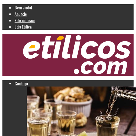
Bem vindo!
Anuncie
Fale conosco
Loja Etílica
Cachaça