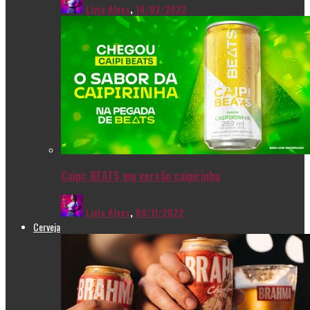
Livia Alves
,
14/02/2023
Caipi: BEATS em versão caipirinha
Livia Alves
,
08/11/2022
Cerveja