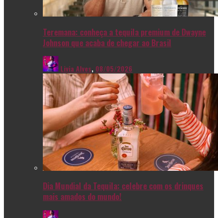
Teremana: conheça a tequila premium de Dwayne
Johnson que acaba de chegar ao Brasil
Livia Alves
,
08/05/2026
Dia Mundial da Tequila: celebre com os drinques
mais amados do mundo!