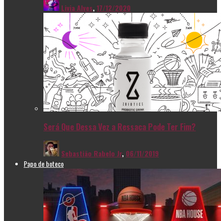
Livia Alves
,
17/12/2020
Será Que Dessa Vez a Ressaca Pode Ter Fim?
Sebastião Rabelo Jr
,
06/11/2019
Papo de boteco