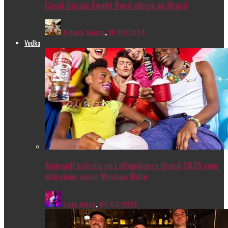
Casal Garcia Sweet Rosé chega ao Brasil
Ariana Souza
,
10/01/2024
Vodka
Smirnoff estreia no Lollapalooza Brasil 2025 com
clássicos como Moscow Mule.
Livia Alves
,
07/03/2025