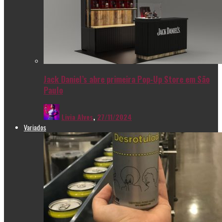
Jack Daniel’s abre primeira Pop-Up Store em São
Paulo
Livia Alves
,
27/11/2024
Variados