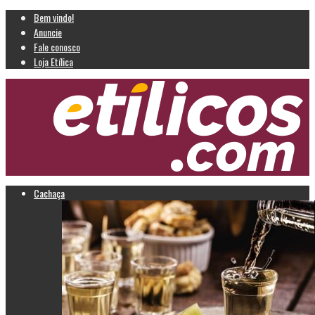
Bem vindo!
Anuncie
Fale conosco
Loja Etílica
Cachaça