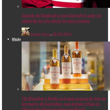
Coleção de Dendezeiro com Smirnoff já pode ser
adquirida no site oficial da marca baiana
Ariana Souza
,
08/05/2024
Whisky
The Macallan e Avolta estreiam espaço de luxo no
Aeroporto de Guarulhos com primeiro Shop-in-
Shop da destilaria escocesa no Brasil