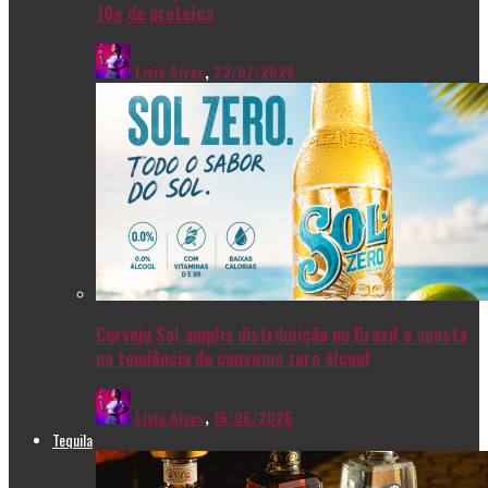
10g de proteína
Livia Alves
,
23/07/2026
Cerveja Sol amplia distribuição no Brasil e aposta
na tendência de consumo zero álcool
Livia Alves
,
16/06/2026
Tequila