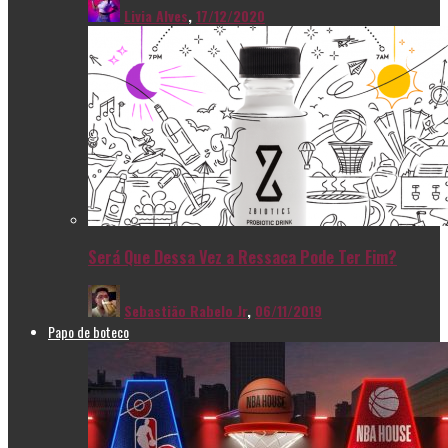
Livia Alves
,
17/12/2020
Será Que Dessa Vez a Ressaca Pode Ter Fim?
Sebastião Rabelo Jr
,
06/11/2019
Papo de boteco