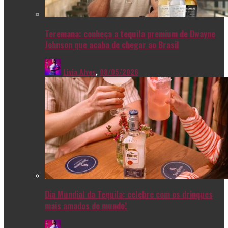
Teremana: conheça a tequila premium de Dwayne
Johnson que acaba de chegar ao Brasil
Livia Alves
,
08/05/2026
Dia Mundial da Tequila: celebre com os drinques
mais amados do mundo!