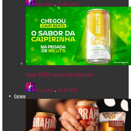
Livia Alves
,
14/02/2023
Caipi: BEATS em versão caipirinha
Livia Alves
,
08/11/2022
Cerveja