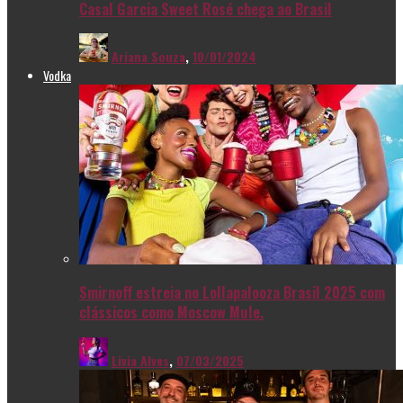
Casal Garcia Sweet Rosé chega ao Brasil
Ariana Souza
,
10/01/2024
Vodka
Smirnoff estreia no Lollapalooza Brasil 2025 com
clássicos como Moscow Mule.
Livia Alves
,
07/03/2025