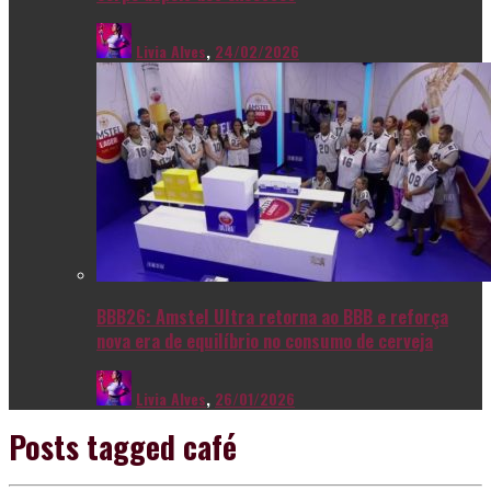
Livia Alves
,
24/02/2026
BBB26: Amstel Ultra retorna ao BBB e reforça
nova era de equilíbrio no consumo de cerveja
Livia Alves
,
26/01/2026
Posts tagged
café