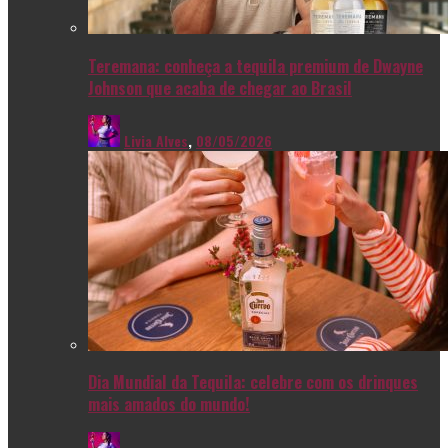
Teremana: conheça a tequila premium de Dwayne
Johnson que acaba de chegar ao Brasil
Livia Alves
,
08/05/2026
Dia Mundial da Tequila: celebre com os drinques
mais amados do mundo!