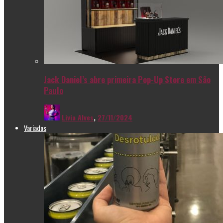
Jack Daniel’s abre primeira Pop-Up Store em São
Paulo
Livia Alves
,
27/11/2024
Variados