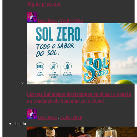
10g de proteína
Livia Alves
,
23/07/2026
Cerveja Sol amplia distribuição no Brasil e aposta
na tendência de consumo zero álcool
Livia Alves
,
16/06/2026
Tequila