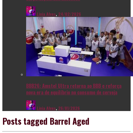
Livia Alves
,
24/02/2026
BBB26: Amstel Ultra retorna ao BBB e reforça
nova era de equilíbrio no consumo de cerveja
Livia Alves
,
26/01/2026
Posts tagged
Barrel Aged