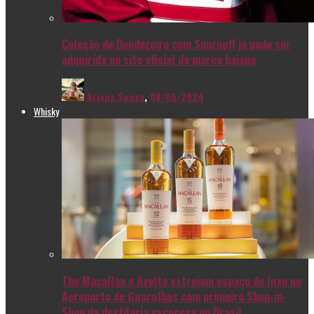
Coleção de Dendezeiro com Smirnoff já pode ser
adquirida no site oficial da marca baiana
Ariana Souza
,
08/05/2024
Whisky
The Macallan e Avolta estreiam espaço de luxo no
Aeroporto de Guarulhos com primeiro Shop-in-
Shop da destilaria escocesa no Brasil