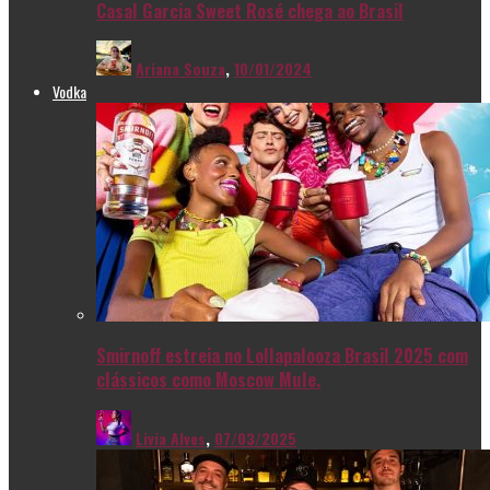
Casal Garcia Sweet Rosé chega ao Brasil
Ariana Souza
,
10/01/2024
Vodka
Smirnoff estreia no Lollapalooza Brasil 2025 com
clássicos como Moscow Mule.
Livia Alves
,
07/03/2025