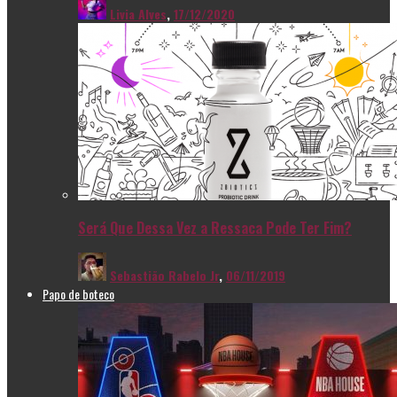
Livia Alves
,
17/12/2020
Será Que Dessa Vez a Ressaca Pode Ter Fim?
Sebastião Rabelo Jr
,
06/11/2019
Papo de boteco