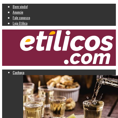
Bem vindo!
Anuncie
Fale conosco
Loja Etílica
Cachaça