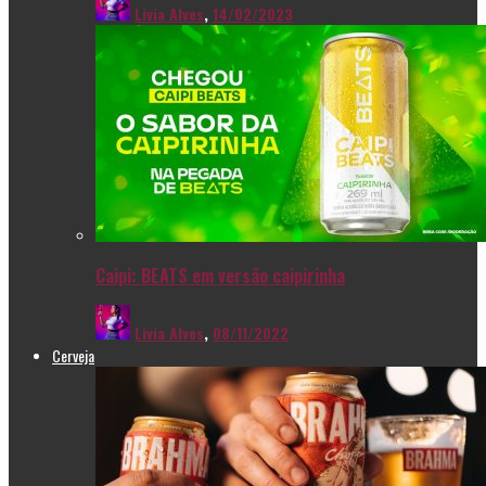
Livia Alves
,
14/02/2023
Caipi: BEATS em versão caipirinha
Livia Alves
,
08/11/2022
Cerveja