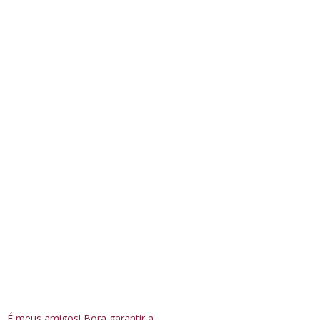
É meus amigos! Bora garantir a