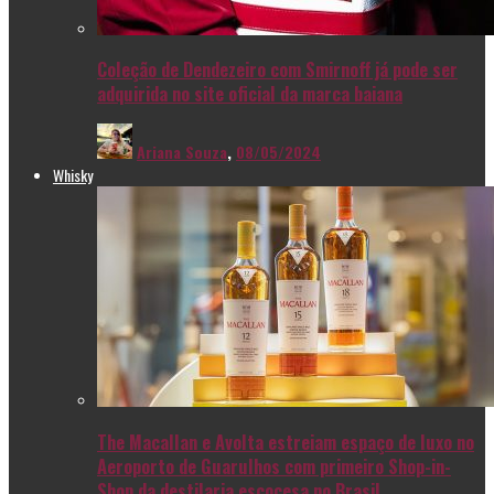
Coleção de Dendezeiro com Smirnoff já pode ser
adquirida no site oficial da marca baiana
Ariana Souza
,
08/05/2024
Whisky
The Macallan e Avolta estreiam espaço de luxo no
Aeroporto de Guarulhos com primeiro Shop-in-
Shop da destilaria escocesa no Brasil