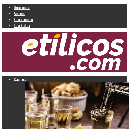
Bem vindo!
Anuncie
Fale conosco
Loja Etílica
Cachaça