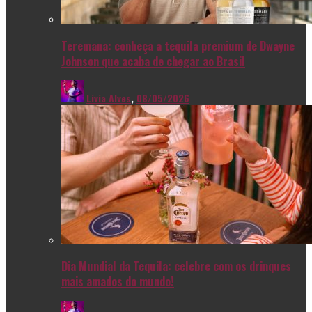
Teremana: conheça a tequila premium de Dwayne
Johnson que acaba de chegar ao Brasil
Livia Alves
,
08/05/2026
Dia Mundial da Tequila: celebre com os drinques
mais amados do mundo!