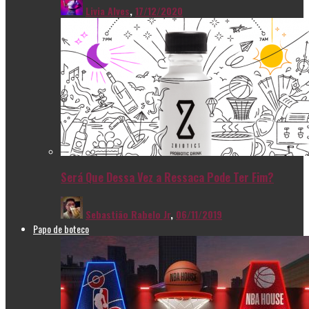
Livia Alves
,
17/12/2020
Será Que Dessa Vez a Ressaca Pode Ter Fim?
Sebastião Rabelo Jr
,
06/11/2019
Papo de boteco