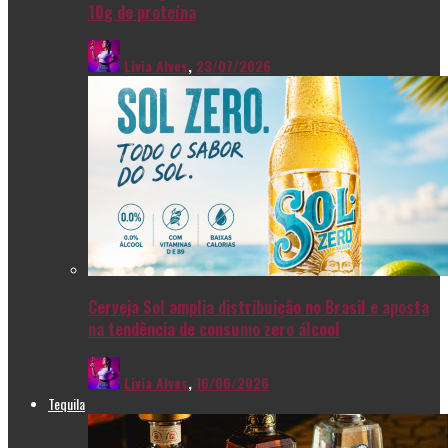
10g de proteína
Livia Alves
,
23/07/2026
Cerveja Sol amplia distribuição no Brasil e aposta
na tendência de consumo zero álcool
Livia Alves
,
16/06/2026
Tequila