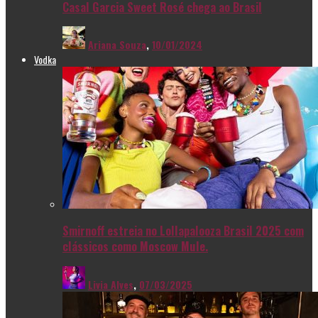
Casal Garcia Sweet Rosé chega ao Brasil
Ariana Souza
,
10/01/2024
Vodka
Smirnoff estreia no Lollapalooza Brasil 2025 com
clássicos como Moscow Mule.
Livia Alves
,
07/03/2025