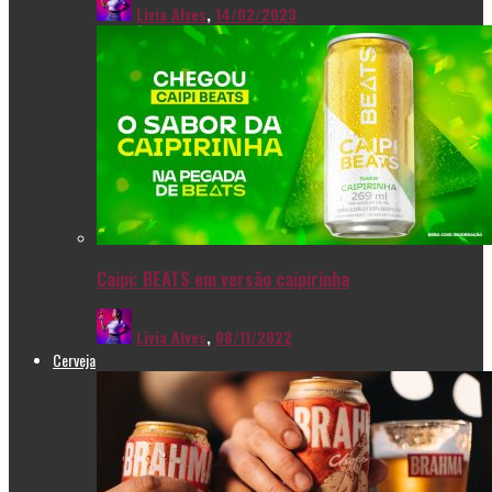
Livia Alves
,
14/02/2023
Caipi: BEATS em versão caipirinha
Livia Alves
,
08/11/2022
Cerveja