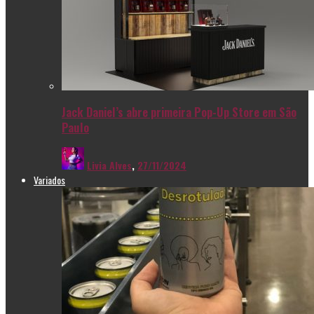
Jack Daniel’s abre primeira Pop-Up Store em São
Paulo
Livia Alves
,
27/11/2024
Variados