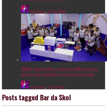
Livia Alves
,
24/02/2026
BBB26: Amstel Ultra retorna ao BBB e reforça
nova era de equilíbrio no consumo de cerveja
Livia Alves
,
26/01/2026
Posts tagged
Bar da Skol