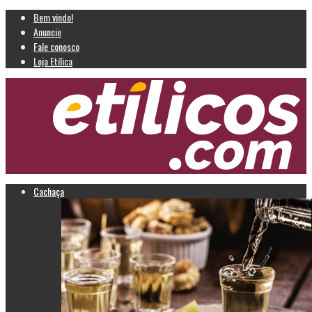
Bem vindo!
Anuncie
Fale conosco
Loja Etílica
Cachaça