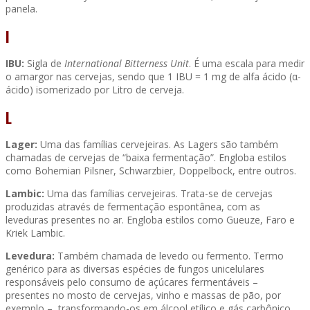
panela.
I
IBU:
Sigla de
International Bitterness Unit
. É uma escala para medir
o amargor nas cervejas, sendo que 1 IBU = 1 mg de alfa ácido (α-
ácido) isomerizado por Litro de cerveja.
L
Lager:
Uma das famílias cervejeiras. As Lagers são também
chamadas de cervejas de “baixa fermentação”. Engloba estilos
como Bohemian Pilsner, Schwarzbier, Doppelbock, entre outros.
Lambic:
Uma das famílias cervejeiras. Trata-se de cervejas
produzidas através de fermentação espontânea, com as
leveduras presentes no ar. Engloba estilos como Gueuze, Faro e
Kriek Lambic.
Levedura:
Também chamada de levedo ou fermento. Termo
genérico para as diversas espécies de fungos unicelulares
responsáveis pelo consumo de açúcares fermentáveis –
presentes no mosto de cervejas, vinho e massas de pão, por
exemplo –, transformando-os em álcool etílico e gás carbônico