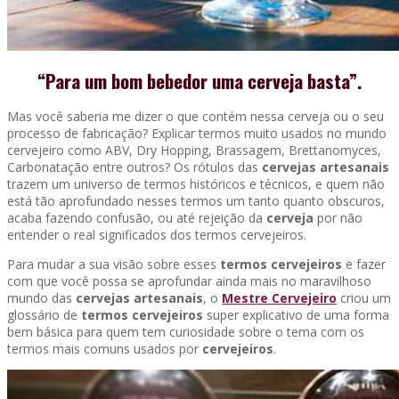
“Para um bom bebedor uma cerveja basta”.
Mas você saberia me dizer o que contém nessa cerveja ou o seu
processo de fabricação? Explicar termos muito usados no mundo
cervejeiro como ABV, Dry Hopping, Brassagem, Brettanomyces,
Carbonatação entre outros? Os rótulos das
cervejas artesanais
trazem um universo de termos históricos e técnicos, e quem não
está tão aprofundado nesses termos um tanto quanto obscuros,
acaba fazendo confusão, ou até rejeição da
cerveja
por não
entender o real significados dos termos cervejeiros.
Para mudar a sua visão sobre esses
termos cervejeiros
e fazer
com que você possa se aprofundar ainda mais no maravilhoso
mundo das
cervejas artesanais
, o
Mestre Cervejeiro
criou um
glossário de
termos cervejeiros
super explicativo de uma forma
bem básica para quem tem curiosidade sobre o tema com os
termos mais comuns usados por
cervejeiros
.