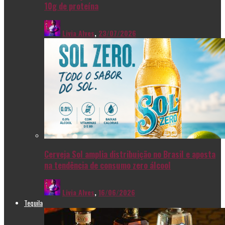
10g de proteína
Livia Alves
,
23/07/2026
Cerveja Sol amplia distribuição no Brasil e aposta
na tendência de consumo zero álcool
Livia Alves
,
16/06/2026
Tequila