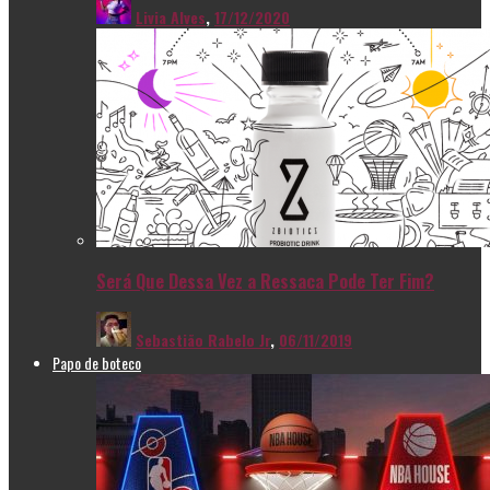
Livia Alves
,
17/12/2020
Será Que Dessa Vez a Ressaca Pode Ter Fim?
Sebastião Rabelo Jr
,
06/11/2019
Papo de boteco