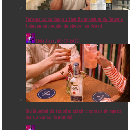
Teremana: conheça a tequila premium de Dwayne
Johnson que acaba de chegar ao Brasil
Livia Alves
,
08/05/2026
Dia Mundial da Tequila: celebre com os drinques
mais amados do mundo!