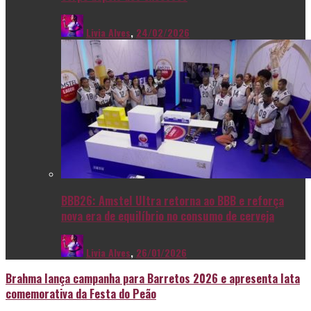
Livia Alves
,
24/02/2026
BBB26: Amstel Ultra retorna ao BBB e reforça
nova era de equilíbrio no consumo de cerveja
Livia Alves
,
26/01/2026
Brahma lança campanha para Barretos 2026 e apresenta lata
comemorativa da Festa do Peão