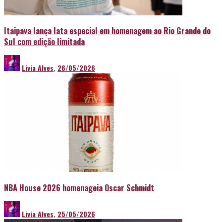
Itaipava lança lata especial em homenagem ao Rio Grande do
Sul com edição limitada
Livia Alves
,
26/05/2026
NBA House 2026 homenageia Oscar Schmidt
Livia Alves
,
25/05/2026