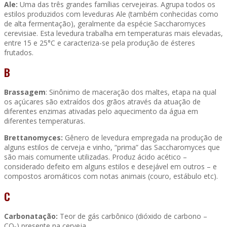
Ale:
Uma das três grandes famílias cervejeiras. Agrupa todos os
estilos produzidos com leveduras Ale (também conhecidas como
de alta fermentação), geralmente da espécie Saccharomyces
cerevisiae. Esta levedura trabalha em temperaturas mais elevadas,
entre 15 e 25°C e caracteriza-se pela produção de ésteres
frutados.
B
Brassagem
: Sinônimo de maceração dos maltes, etapa na qual
os açúcares são extraídos dos grãos através da atuação de
diferentes enzimas ativadas pelo aquecimento da água em
diferentes temperaturas.
Brettanomyces:
Gênero de levedura empregada na produção de
alguns estilos de cerveja e vinho, “prima” das Saccharomyces que
são mais comumente utilizadas. Produz ácido acético –
considerado defeito em alguns estilos e desejável em outros – e
compostos aromáticos com notas animais (couro, estábulo etc).
C
Carbonatação:
Teor de gás carbônico (dióxido de carbono –
CO₂) presente na cerveja.