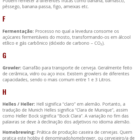
Podem remeter a diferentes frutas como banana, damasco,
pêssego, banana-passa, figo, ameixas etc.
F
Fermentação:
Processo no qual a levedura consome os
açúcares fermentáveis do mosto, transformando-os em álcool
etílico e gás carbônico (dióxido de carbono – CO₂).
G
Growler:
Garrafão para transporte de cerveja. Geralmente feito
de cerâmica, vidro ou aço inox. Existem growlers de diferentes
capacidades, sendo o mais comum entre 1 e 3 Litros.
H
Helles / Heller:
Hell significa “claro” em alemão. Portanto, a
tradução de Munich Helles significa “Clara de Munique”, assim
como Heller Bock significa “Bock Clara”. A variação no fim das
palavras se deve à declinação dos adjetivos no idioma alemão.
Homebrewing:
Prática de produção caseira de cervejas. Quem
pratica este hobby é denominado
homebrewer
, ou cervejeiro/a de