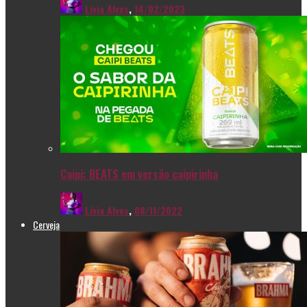
Livia Alves
,
14/02/2023
Caipi: BEATS em versão caipirinha
Livia Alves
,
08/11/2022
Cerveja