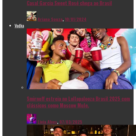
Casal Garcia Sweet Rosé chega ao Brasil
Ariana Souza
,
10/01/2024
Vodka
Smirnoff estreia no Lollapalooza Brasil 2025 com
clássicos como Moscow Mule.
Livia Alves
,
07/03/2025