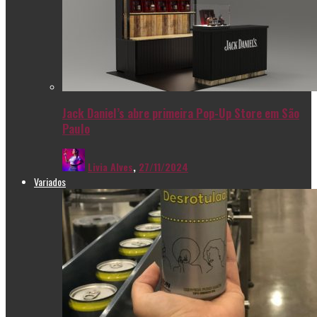
Jack Daniel’s abre primeira Pop-Up Store em São
Paulo
Livia Alves
,
27/11/2024
Variados