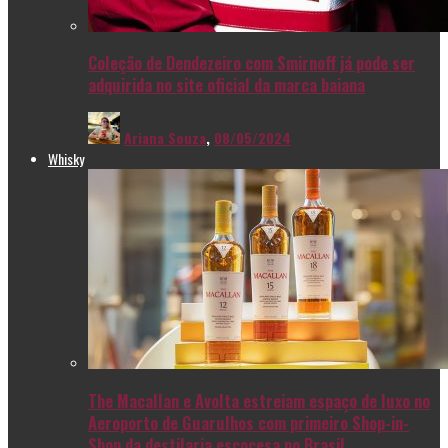
Coleção de Dendezeiro com Smirnoff já pode ser
adquirida no site oficial da marca baiana
Ariana Souza
,
08/05/2024
Whisky
The Macallan e Avolta estreiam espaço de luxo no
Aeroporto de Guarulhos com primeiro Shop-in-
Shop da destilaria escocesa no Brasil