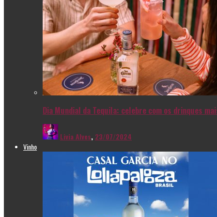
Dia Mundial da Tequila: celebre com os drinques ma
Livia Alves
,
23/07/2024
Vinho