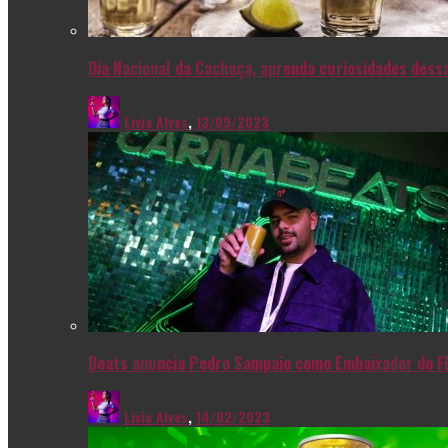
Dia Nacional da Cachaça, aprenda curiosidades dessa
Livia Alves
,
13/09/2023
Beats anuncia Pedro Sampaio como Embaixador do F
Livia Alves
,
14/02/2023