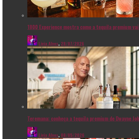
1800 Experience mostra como a tequila premium vai 
Livia Alves
,
28/07/2026
Teremana: conheça a tequila premium de Dwayne Joh
Livia Alves
,
08/05/2026