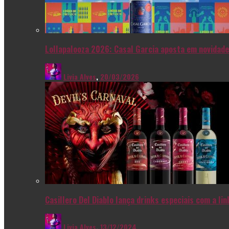
Lollapalooza 2026: Casal Garcia aposta em novidade
Livia Alves
,
20/03/2026
Casillero Del Diablo lança drinks especiais com a l
Livia Alves
,
13/12/2024