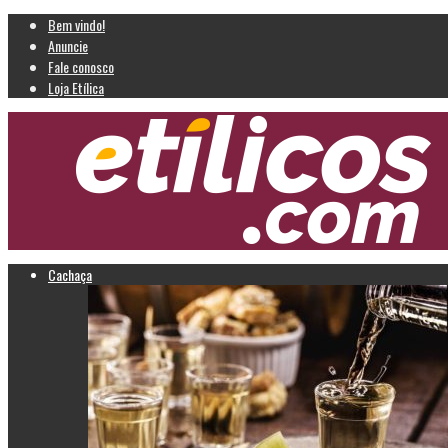
Bem vindo!
Anuncie
Fale conosco
Loja Etílica
Cachaça