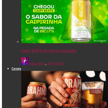
Caipi: BEATS em versão caipirinha
Livia Alves
,
08/11/2022
Cerveja