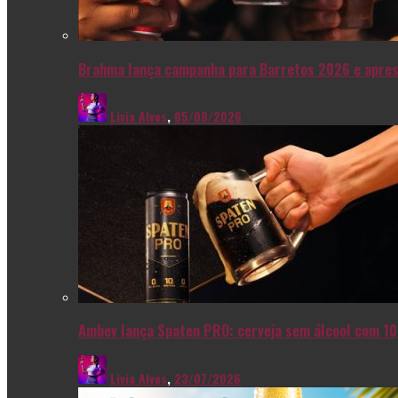
Brahma lança campanha para Barretos 2026 e apres
Livia Alves
,
05/08/2026
Ambev lança Spaten PRO: cerveja sem álcool com 10
Livia Alves
,
23/07/2026