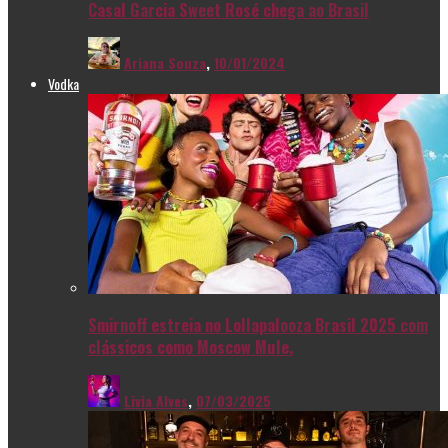
Casal Garcia Sweet Rosé chega ao Brasil
Ariana Souza
,
10/01/2024
Vodka
Smirnoff estreia no Lollapalooza Brasil 2025 com
clássicos como Moscow Mule.
Livia Alves
,
07/03/2025