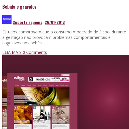
Bebida e gravidez
Suporte sapiens
,
26/01/2013
Estudos comprovam que o consumo moderado de álcool durante
a gestação não provocam problemas comportamentais e
cognitivos nos bebês.
LEIA MAIS
0 Comments