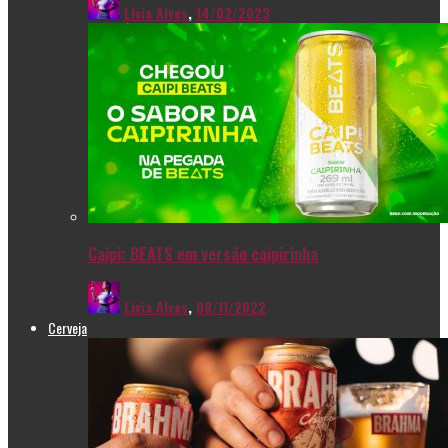
Livia Alves
,
14/02/2023
Caipi: BEATS em versão caipirinha
Livia Alves
,
08/11/2022
Cerveja