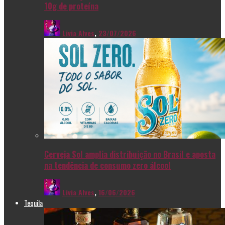
10g de proteína
Livia Alves
,
23/07/2026
Cerveja Sol amplia distribuição no Brasil e aposta
na tendência de consumo zero álcool
Livia Alves
,
16/06/2026
Tequila