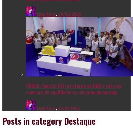
Livia Alves
,
24/02/2026
BBB26: Amstel Ultra retorna ao BBB e reforça
nova era de equilíbrio no consumo de cerveja
Livia Alves
,
26/01/2026
Posts in category
Destaque