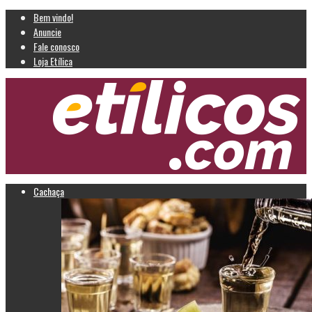
Bem vindo!
Anuncie
Fale conosco
Loja Etílica
Cachaça