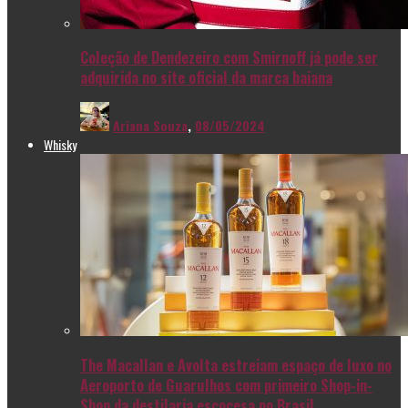
Coleção de Dendezeiro com Smirnoff já pode ser
adquirida no site oficial da marca baiana
Ariana Souza
,
08/05/2024
Whisky
The Macallan e Avolta estreiam espaço de luxo no
Aeroporto de Guarulhos com primeiro Shop-in-
Shop da destilaria escocesa no Brasil