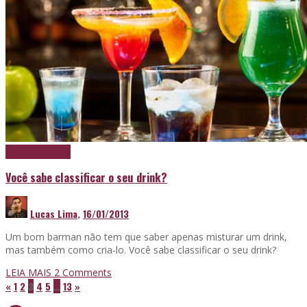
Destaque
Variados
Você sabe classificar o seu drink?
Lucas Lima
,
16/01/2013
Um bom barman não tem que saber apenas misturar um drink,
mas também como cria-lo. Você sabe classificar o seu drink?
LEIA MAIS
2
Comments
«
1
2
3
4
5
…
13
»