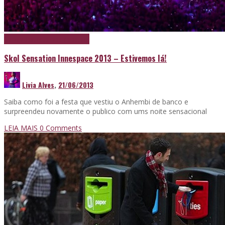
Cerveja
Destaque
Papo de boteco
Skol Sensation Innespace 2013 – Estivemos lá!
Livia Alves
,
21/06/2013
Saiba como foi a festa que vestiu o Anhembi de banco e
surpreendeu novamente o publico com ums noite sensacional
LEIA MAIS
0 Comments