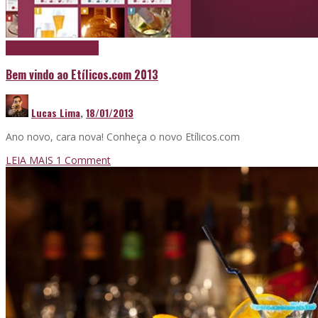
Destaque
Papo de boteco
Bem vindo ao Etílicos.com 2013
Lucas Lima
,
18/01/2013
Ano novo, cara nova! Conheça o novo Etílicos.com
LEIA MAIS
1
Comment