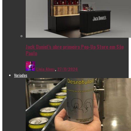
Jack Daniel’s abre primeira Pop-Up Store em São
Paulo
Livia Alves
,
27/11/2024
Variados