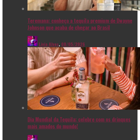
Teremana: conheça a tequila premium de Dwayne
Johnson que acaba de chegar ao Brasil
Livia Alves
,
08/05/2026
Dia Mundial da Tequila: celebre com os drinques
mais amados do mundo!