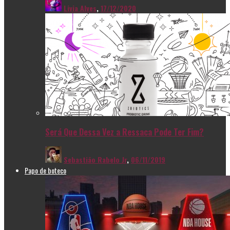
Livia Alves
,
17/12/2020
Será Que Dessa Vez a Ressaca Pode Ter Fim?
Sebastião Rabelo Jr
,
06/11/2019
Papo de boteco