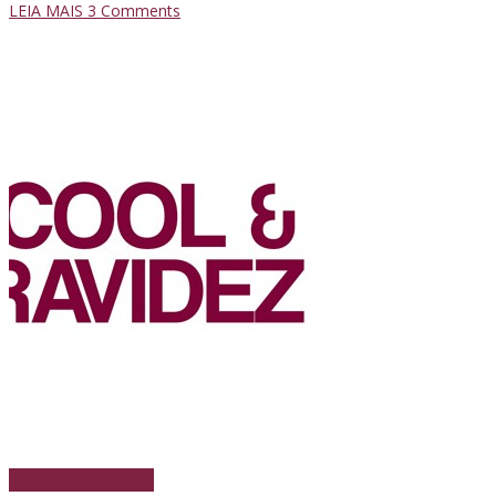
LEIA MAIS
3
Comments
Destaque
Papo de boteco