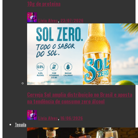
10g de proteína
Livia Alves
,
23/07/2026
Cerveja Sol amplia distribuição no Brasil e aposta
na tendência de consumo zero álcool
Livia Alves
,
16/06/2026
Tequila