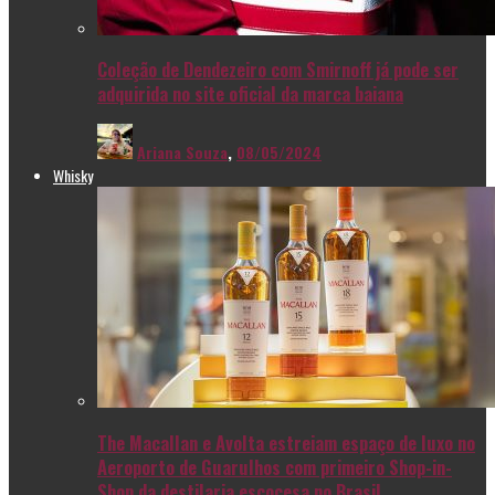
Coleção de Dendezeiro com Smirnoff já pode ser
adquirida no site oficial da marca baiana
Ariana Souza
,
08/05/2024
Whisky
The Macallan e Avolta estreiam espaço de luxo no
Aeroporto de Guarulhos com primeiro Shop-in-
Shop da destilaria escocesa no Brasil