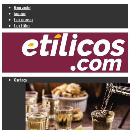
Bem vindo!
Anuncie
Fale conosco
Loja Etílica
Cachaça