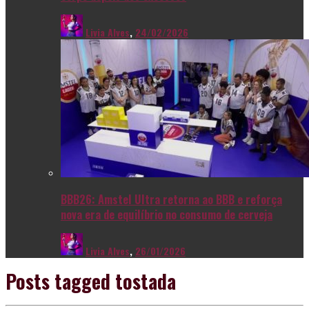
Livia Alves
,
24/02/2026
BBB26: Amstel Ultra retorna ao BBB e reforça
nova era de equilíbrio no consumo de cerveja
Livia Alves
,
26/01/2026
Posts tagged
tostada