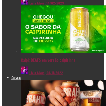
Livia Alves
,
14/02/2023
Caipi: BEATS em versão caipirinha
Livia Alves
,
08/11/2022
Cerveja