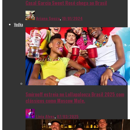
Casal Garcia Sweet Rosé chega ao Brasil
Ariana Souza
,
10/01/2024
Vodka
Smirnoff estreia no Lollapalooza Brasil 2025 com
clássicos como Moscow Mule.
Livia Alves
,
07/03/2025