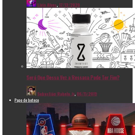
Livia Alves
,
17/12/2020
Será Que Dessa Vez a Ressaca Pode Ter Fim?
Sebastião Rabelo Jr
,
06/11/2019
Papo de boteco