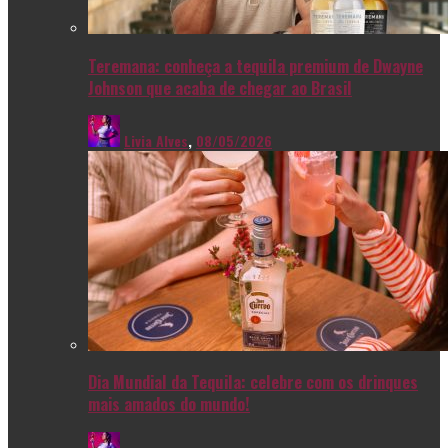
Teremana: conheça a tequila premium de Dwayne
Johnson que acaba de chegar ao Brasil
Livia Alves
,
08/05/2026
Dia Mundial da Tequila: celebre com os drinques
mais amados do mundo!