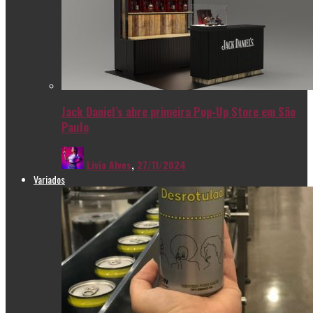
Jack Daniel’s abre primeira Pop-Up Store em São
Paulo
Livia Alves
,
27/11/2024
Variados