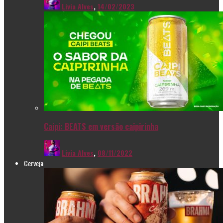
Livia Alves
,
14/02/2023
Caipi: BEATS em versão caipirinha
Livia Alves
,
08/11/2022
Cerveja