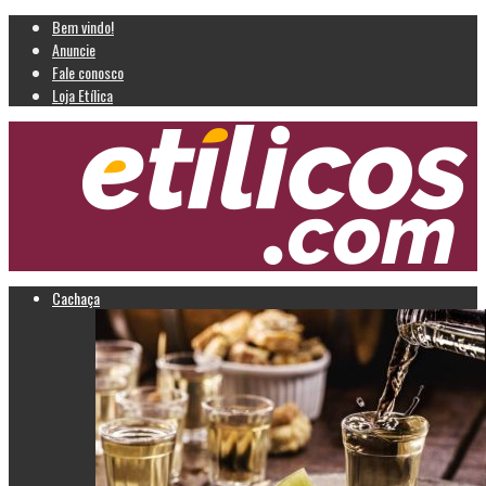
Bem vindo!
Anuncie
Fale conosco
Loja Etílica
Cachaça