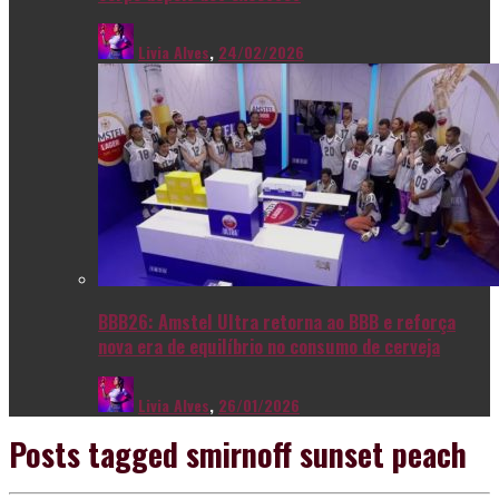
Livia Alves
,
24/02/2026
BBB26: Amstel Ultra retorna ao BBB e reforça
nova era de equilíbrio no consumo de cerveja
Livia Alves
,
26/01/2026
Posts tagged
smirnoff sunset peach