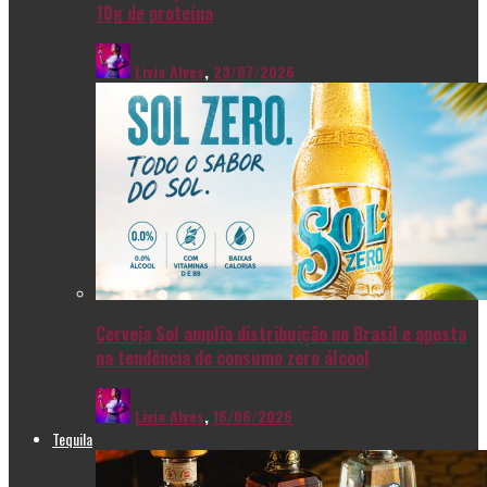
10g de proteína
Livia Alves
,
23/07/2026
Cerveja Sol amplia distribuição no Brasil e aposta
na tendência de consumo zero álcool
Livia Alves
,
16/06/2026
Tequila