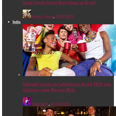
Casal Garcia Sweet Rosé chega ao Brasil
Ariana Souza
,
10/01/2024
Vodka
Smirnoff estreia no Lollapalooza Brasil 2025 com
clássicos como Moscow Mule.
Livia Alves
,
07/03/2025