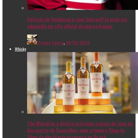
Coleção de Dendezeiro com Smirnoff já pode ser
adquirida no site oficial da marca baiana
Ariana Souza
,
08/05/2024
Whisky
The Macallan e Avolta estreiam espaço de luxo no
Aeroporto de Guarulhos com primeiro Shop-in-
Shop da destilaria escocesa no Brasil