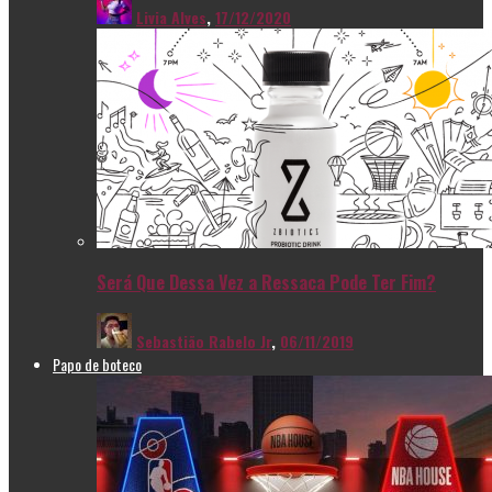
Livia Alves
,
17/12/2020
Será Que Dessa Vez a Ressaca Pode Ter Fim?
Sebastião Rabelo Jr
,
06/11/2019
Papo de boteco