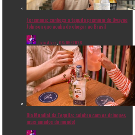
Teremana: conheça a tequila premium de Dwayne
Johnson que acaba de chegar ao Brasil
Livia Alves
,
08/05/2026
Dia Mundial da Tequila: celebre com os drinques
mais amados do mundo!