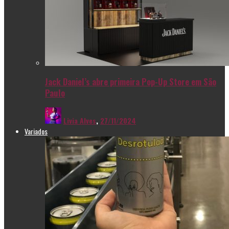
Jack Daniel’s abre primeira Pop-Up Store em São
Paulo
Livia Alves
,
27/11/2024
Variados