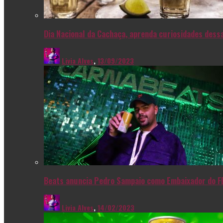
Dia Nacional da Cachaça, aprenda curiosidades dessa
Livia Alves
,
13/09/2023
Beats anuncia Pedro Sampaio como Embaixador do F
Livia Alves
,
14/02/2023