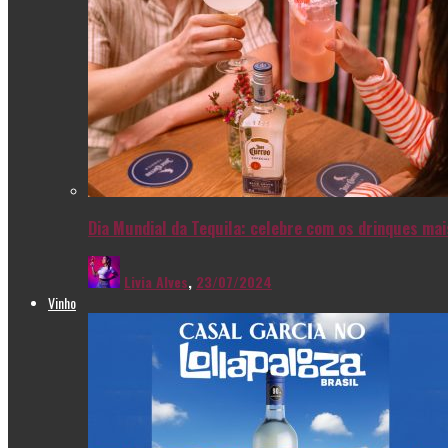
Dia Mundial da Tequila: celebre com os drinques ma
Livia Alves
,
23/07/2024
Vinho