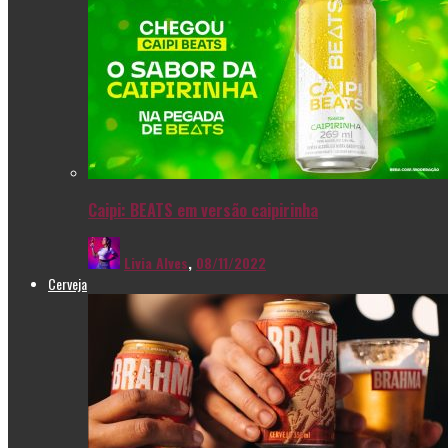
Caipi: BEATS em versão caipirinha
Livia Alves
,
08/11/2022
Cerveja