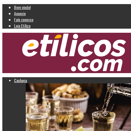
Bem vindo!
Anuncie
Fale conosco
Loja Etílica
Cachaça