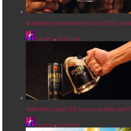
Brahma lança campanha para Barretos 2026 e apres
Livia Alves
,
05/08/2026
Ambev lança Spaten PRO: cerveja sem álcool com 10
Livia Alves
,
23/07/2026