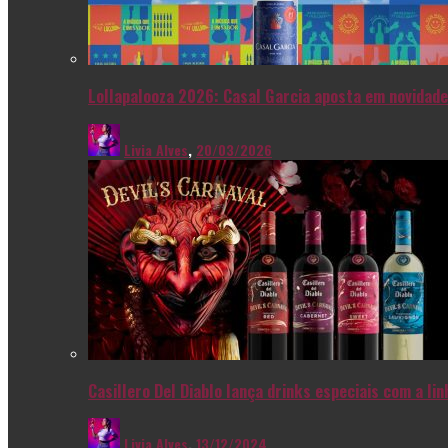
Lollapalooza 2026: Casal Garcia aposta em novidade
Livia Alves
,
20/03/2026
Casillero Del Diablo lança drinks especiais com a l
Livia Alves
,
13/12/2024