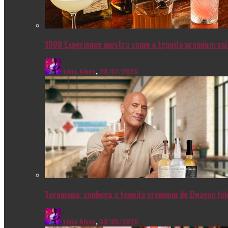
1800 Experience mostra como a tequila premium vai 
Livia Alves
,
28/07/2026
Teremana: conheça a tequila premium de Dwayne Joh
Livia Alves
,
08/05/2026